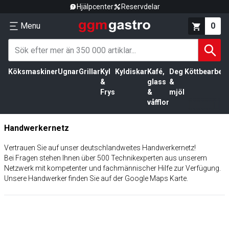
Hjälpcenter
Reservdelar
Menu
0
Köksmaskiner
Ugnar
Grillar
Kyl
Kyldiskar
Kafé,
Deg
Köttbearbetn
&
glass
&
Frys
&
mjöl
våfflor
Handwerkernetz
Vertrauen Sie auf unser deutschlandweites Handwerkernetz!
Bei Fragen stehen Ihnen über 500 Technikexperten aus unserem
Netzwerk mit kompetenter und fachmännischer Hilfe zur Verfügung.
Unsere Handwerker finden Sie auf der Google Maps Karte.