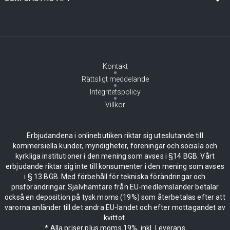
Kontakt
Rättsligt meddelande
Integritetspolicy
Villkor
Erbjudandena i onlinebutiken riktar sig uteslutande till
kommersiella kunder, myndigheter, föreningar och sociala och
kyrkliga institutioner i den mening som avses i §14 BGB. Vårt
erbjudande riktar sig inte till konsumenter i den mening som avses
i § 13 BGB. Med förbehåll för tekniska förändringar och
prisförändringar. Självhämtare från EU-medlemsländer betalar
också en deposition på tysk moms (19%) som återbetalas efter att
varorna anländer till det andra EU-landet och efter mottagandet av
kvittot.
* Alla priser plus moms 19%, inkl. Leverans