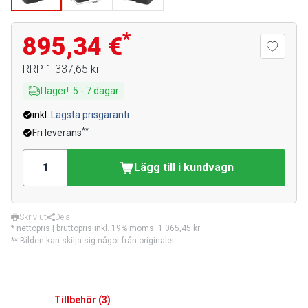
*
895,34 €
RRP
1 337,65 kr
I lager!
:
5
-
7
dagar
inkl.
Lägsta prisgaranti
**
Fri leverans
Lägg till i kundvagn
Skriv ut
Dela
* nettopris | bruttopris inkl. 19% moms:
1 065,45 kr
** Bilden kan skilja sig något från originalet.
Tillbehör
(
3
)