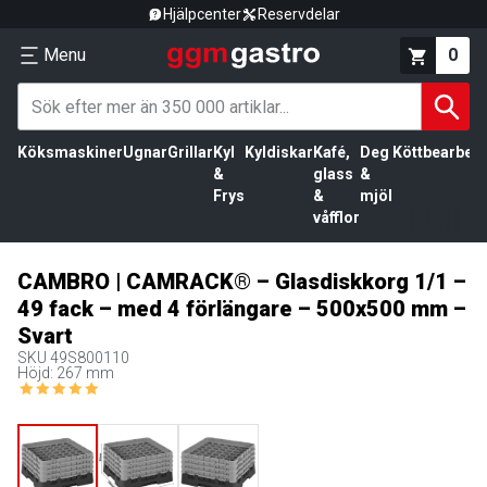
Hjälpcenter
Reservdelar
Menu
0
Köksmaskiner
Ugnar
Grillar
Kyl
Kyldiskar
Kafé,
Deg
Köttbearbetn
&
glass
&
Frys
&
mjöl
våfflor
CAMBRO | CAMRACK® – Glasdiskkorg 1/1 –
49 fack – med 4 förlängare – 500x500 mm –
Svart
SKU
49S800110
Höjd: 267 mm