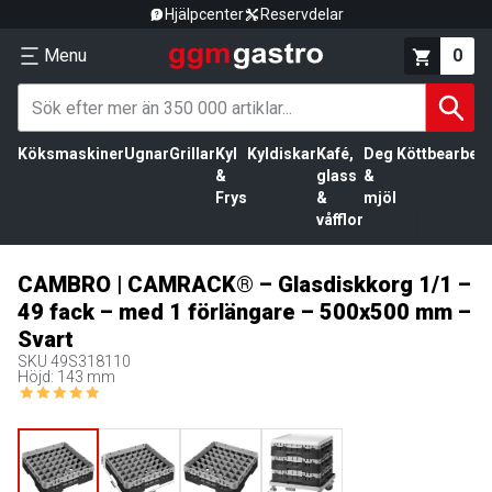
Hjälpcenter
Reservdelar
Menu
0
Köksmaskiner
Ugnar
Grillar
Kyl
Kyldiskar
Kafé,
Deg
Köttbearbetn
&
glass
&
Frys
&
mjöl
våfflor
CAMBRO | CAMRACK® – Glasdiskkorg 1/1 –
49 fack – med 1 förlängare – 500x500 mm –
Svart
SKU
49S318110
Höjd: 143 mm