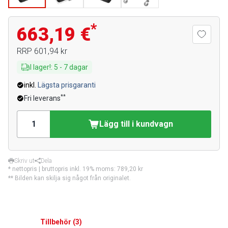
*
663,19 €
RRP
601,94 kr
I lager!
:
5
-
7
dagar
inkl.
Lägsta prisgaranti
**
Fri leverans
Lägg till i kundvagn
Skriv ut
Dela
* nettopris | bruttopris inkl. 19% moms:
789,20 kr
** Bilden kan skilja sig något från originalet.
Tillbehör
(
3
)