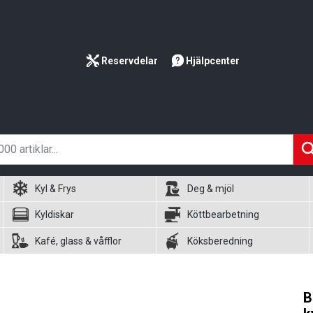
Reservdelar
Hjälpcenter
Kyl & Frys
Deg & mjöl
Kyldiskar
Köttbearbetning
Kafé, glass & våfflor
Köksberedning
B