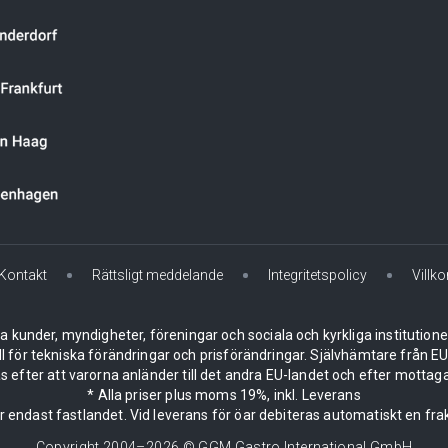
Kontakt
Rättsligt meddelande
Integritetspolicy
Villko
la kunder, myndigheter, föreningar och sociala och kyrkliga institution
ll för tekniska förändringar och prisförändringar. Självhämtare från
 efter att varorna anländer till det andra EU-landet och efter mottaga
* Alla priser plus moms 19%, inkl. Leverans
er endast fastlandet. Vid leverans för öar debiteras automatiskt en frak
Copyright 2004–
2026
© GGM Gastro International GmbH