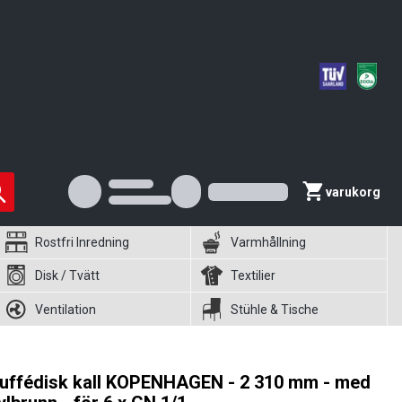
varukorg
Rostfri Inredning
Varmhållning
Disk / Tvätt
Textilier
Ventilation
Stühle & Tische
uffédisk kall KOPENHAGEN - 2 310 mm - med