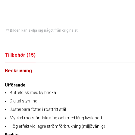
** Bilden kan skilja sig något från originalet.
Tillbehör
(
15
)
Beskrivning
Utförande
Buffetdisk med kylbricka
Digital styrning
Justerbara fötter i rostfritt stål
Mycket motståndskraftig och med lång livslängd
Hög effekt vid lägre strömförbrukning (miljövänlig)
Kvalitet