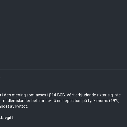
r
er i den mening som avses i §14 BGB. Vårt erbjudande riktar sig inte
 EU-medlemsländer betalar också en deposition på tysk moms (19%)
ndet av kvittot.
tavgift.