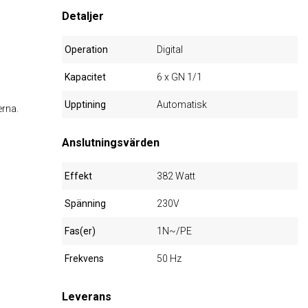
Detaljer
Operation
Digital
Kapacitet
6 x GN 1/1
Upptining
Automatisk
erna.
Anslutningsvärden
Effekt
382 Watt
Spänning
230V
Fas(er)
1N~/PE
Frekvens
50 Hz
Leverans