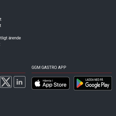
t
t
tligt ärende
t
GGM GASTRO APP