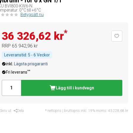
ylbrunn - för 6 x GN 1/1
KU
BVI800-KW6-N
mperatur: 0°C till +6°C
Betygsätt nu
*
36 326,62 kr
RRP
65 942,96 kr
Leveranstid:
5 - 6 Veckor
inkl.
Lägsta prisgaranti
**
Fri leverans
Lägg till i kundvagn
Skriv ut
Dela
* nettopris | bruttopris inkl. 19% moms:
43 228,68 kr