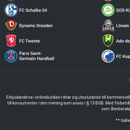
Erbjudandena i onlinebutiken riktar sig uteslutande till kommersiel
till konsumenter i den mening som avses i § 13 BGB. Med förbehå
som återbetalas
** Gäll