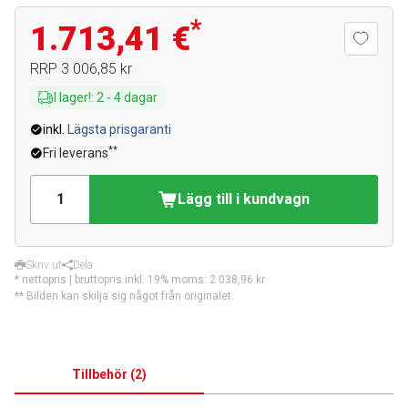
*
1.713,41 €
RRP
3 006,85 kr
I lager!
:
2
-
4
dagar
inkl.
Lägsta prisgaranti
**
Fri leverans
Lägg till i kundvagn
Skriv ut
Dela
* nettopris | bruttopris inkl. 19% moms:
2 038,96 kr
** Bilden kan skilja sig något från originalet.
Tillbehör
(
2
)