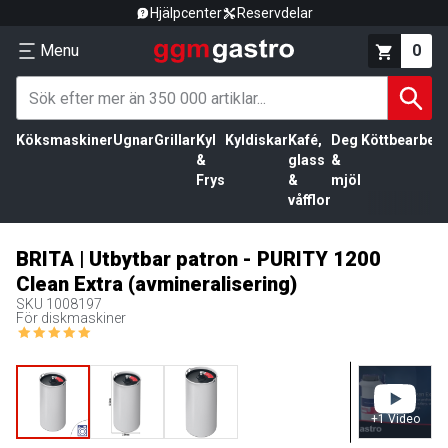
Hjälpcenter
Reservdelar
Menu
0
Köksmaskiner
Ugnar
Grillar
Kyl
Kyldiskar
Kafé,
Deg
Köttbearbetn
&
glass
&
Frys
&
mjöl
våfflor
BRITA | Utbytbar patron - PURITY 1200
Clean Extra (avmineralisering)
SKU
1008197
För diskmaskiner
+
1
Video