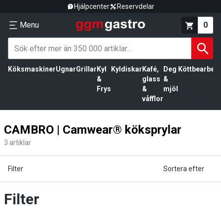
Hjälpcenter
Reservdelar
Menu
0
Köksmaskiner
Ugnar
Grillar
Kyl
Kyldiskar
Kafé,
Deg
Köttbearbetn
&
glass
&
Frys
&
mjöl
våfflor
CAMBRO | Camwear® köksprylar
3
artiklar
Filter
Sortera efter
Filter