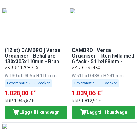
(12 st) CAMBRO | Versa
CAMBRO | Versa
Organiser - Behållare -
Organiser - liten hylla med
130x305x110mm - Brun
6 fack - 511x488mm -
gråspräcklig
SKU
:
5412CBP131
SKU
:
6RS6480
W 130 x D 305 x H 110 mm
W 511 x D 488 x H 241 mm
Leveranstid:
5 - 6 Veckor
Leveranstid:
5 - 6 Veckor
*
*
1.028,00 €
1.039,06 €
RRP
1.945,57 €
RRP
1.812,91 €
Lägg till i kundvagn
Lägg till i kundvagn