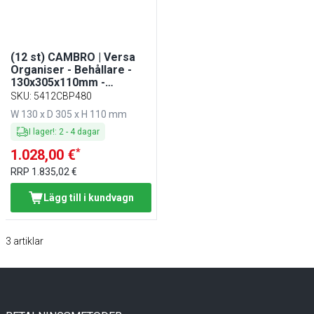
(12 st) CAMBRO | Versa
Organiser - Behållare -
130x305x110mm -
Spräcklig grå
SKU
:
5412CBP480
W 130 x D 305 x H 110 mm
I lager!
:
2
-
4
dagar
*
1.028,00 €
RRP
1.835,02 €
Lägg till i kundvagn
3
artiklar