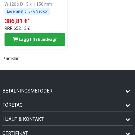
W 120 x D 15 x H 150 mm
Leveranstid:
5 - 6 Veckor
*
386,81 €
RRP
652,13 €
Lägg till i kundvagn
9
artiklar
BETALNINGSMETODER
FÖRETAG
HJÄLP & KONTAKT
CERTIFIKAT