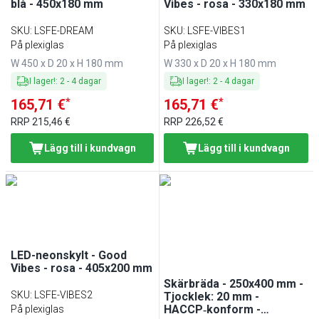
blå - 450x180 mm
Vibes - rosa - 330x180 mm
SKU
:
LSFE-DREAM
SKU
:
LSFE-VIBES1
På plexiglas
På plexiglas
W 450 x D 20 x H 180 mm
W 330 x D 20 x H 180 mm
I lager!
:
2
-
4
dagar
I lager!
:
2
-
4
dagar
*
*
165,71 €
165,71 €
RRP
215,46 €
RRP
226,52 €
Lägg till i kundvagn
Lägg till i kundvagn
LED-neonskylt - Good
Vibes - rosa - 405x200 mm
Skärbräda - 250x400 mm -
SKU
:
LSFE-VIBES2
Tjocklek: 20 mm -
HACCP‑konform -
På plexiglas