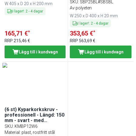
polyeten (HDPE 500) - blå -
SKU
:
SBP25BL#SBSBL
W 405 x D 20 x H 200 mm
med stoppfötter
Av polyeten
I lager!
:
2
-
4
dagar
W 250 x D 400 x H 20 mm
I lager!
:
2
-
4
dagar
*
*
165,71 €
353,65 €
RRP
215,46 €
RRP
563,69 €
Lägg till i kundvagn
Lägg till i kundvagn
(6 st) Kyparkorkskruv -
professionell - Längd: 150
mm - svart - med
folieskärare - med
SKU
:
KMBP12W6
kapsylöppnare
Material: plast, rostfritt stål