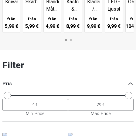
Knivar
Skärbrädor
Blandningsskålar,
Kastruller
Kläder
OR
LED -
Måttbägare
&
/
|
Ljusskyltar
och
Stekpannor
Arbetsskor
PO
från
från
från
från
från
från
fr
Vispar
sy
5,99 €
5,99 €
4,99 €
8,99 €
9,99 €
9,99 €
104,
Filter
Pris
Min. Price
Max. Price