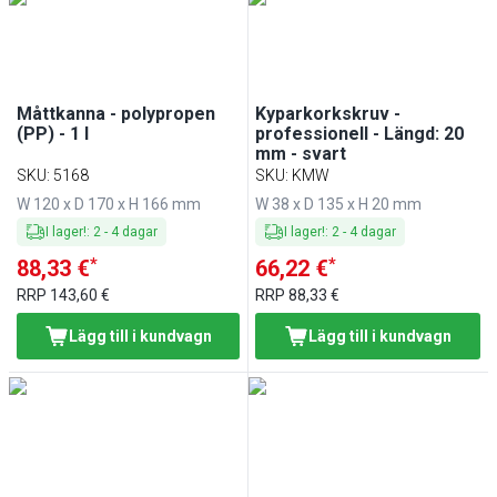
Måttkanna - polypropen
Kyparkorkskruv -
(PP) - 1 l
professionell - Längd: 20
mm - svart
SKU
:
5168
SKU
:
KMW
W 120 x D 170 x H 166 mm
W 38 x D 135 x H 20 mm
I lager!
:
2
-
4
dagar
I lager!
:
2
-
4
dagar
*
*
88,33 €
66,22 €
RRP
143,60 €
RRP
88,33 €
Lägg till i kundvagn
Lägg till i kundvagn