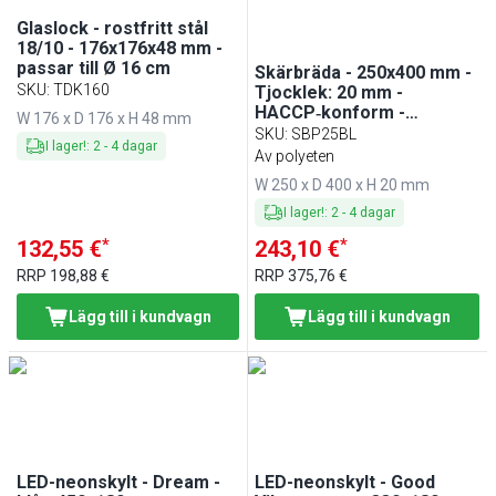
Glaslock - rostfritt stål
18/10 - 176x176x48 mm -
passar till Ø 16 cm
Skärbräda - 250x400 mm -
SKU
:
TDK160
Tjocklek: 20 mm -
HACCP‑konform -
W 176 x D 176 x H 48 mm
polyeten (HDPE 500) - blå -
SKU
:
SBP25BL
I lager!
:
2
-
4
dagar
diskmaskinssäkert -
Av polyeten
halkfri
W 250 x D 400 x H 20 mm
I lager!
:
2
-
4
dagar
*
*
132,55 €
243,10 €
RRP
198,88 €
RRP
375,76 €
Lägg till i kundvagn
Lägg till i kundvagn
LED-neonskylt - Dream -
LED-neonskylt - Good