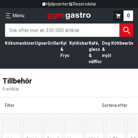
Hjälpcenter
Reservdelar
Menu
0
Köksmaskiner
Ugnar
Grillar
Kyl
Kyldiskar
Kafé,
Deg
Köttbearbetn
&
glass
&
Frys
&
mjöl
våfflor
Tillbehör
9
artiklar
Filter
Sortera efter