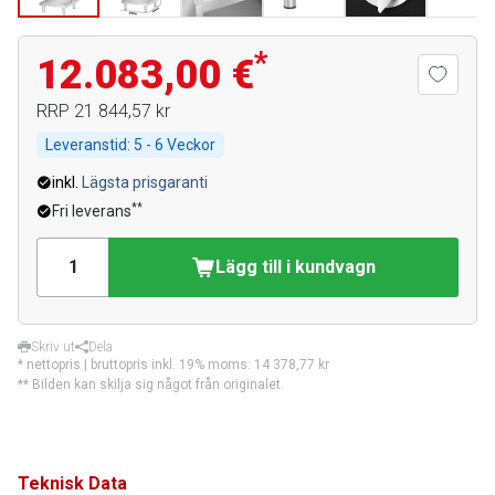
*
12.083,00 €
RRP
21 844,57 kr
Leveranstid:
5 - 6 Veckor
inkl.
Lägsta prisgaranti
**
Fri leverans
Lägg till i kundvagn
Skriv ut
Dela
* nettopris | bruttopris inkl. 19% moms:
14 378,77 kr
** Bilden kan skilja sig något från originalet.
Teknisk Data