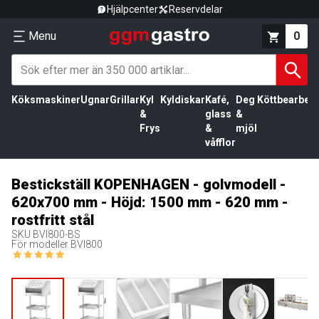
Hjälpcenter
Reservdelar
Menu
0
Köksmaskiner
Ugnar
Grillar
Kyl
Kyldiskar
Kafé,
Deg
Köttbearbetn
&
glass
&
Frys
&
mjöl
våfflor
Bestickställ KOPENHAGEN - golvmodell -
620x700 mm - Höjd: 1500 mm - 620 mm -
rostfritt stål
SKU
BVI800-BS
För modeller BVI800