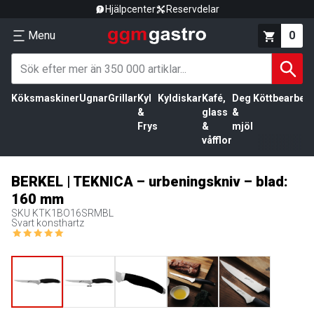
Hjälpcenter
Reservdelar
Menu
0
Köksmaskiner
Ugnar
Grillar
Kyl
Kyldiskar
Kafé,
Deg
Köttbearbetn
&
glass
&
Frys
&
mjöl
våfflor
BERKEL | TEKNICA – urbeningskniv – blad:
160 mm
SKU
KTK1BO16SRMBL
Svart konsthartz