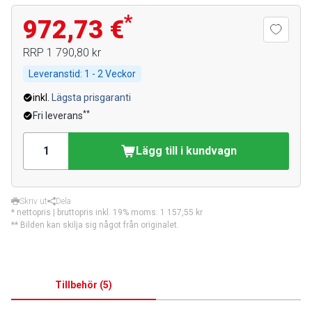
*
972,73 €
RRP
1 790,80 kr
Leveranstid:
1 - 2 Veckor
inkl.
Lägsta prisgaranti
**
Fri leverans
Lägg till i kundvagn
Skriv ut
Dela
* nettopris | bruttopris inkl. 19% moms:
1 157,55 kr
** Bilden kan skilja sig något från originalet.
Tillbehör
(
5
)