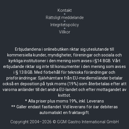
Kontakt
Rättsligt meddelande
Integritetspolicy
Villkor
Erbjudandena i onlinebutiken riktar sig uteslutande till
kommersiella kunder, myndigheter, föreningar och sociala och
kyrkliga institutioner i den mening som avses i §14 BGB. Vårt
erbjudande riktar sig inte till konsumenter i den mening som avses
i § 13 BGB. Med förbehåll för tekniska förändringar och
prisförändringar. Självhämtare från EU-medlemsländer betalar
också en deposition på tysk moms (19%) som återbetalas efter att
varorna anländer till det andra EU-landet och efter mottagandet av
kvittot.
* Alla priser plus moms 19%, inkl. Leverans
** Gäller endast fastlandet. Vid leverans för öar debiteras
automatiskt en fraktavgift.
Copyright 2004–
2026
© GGM Gastro International GmbH