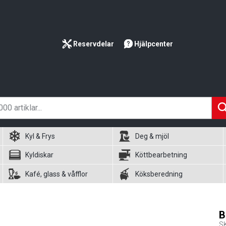
Reservdelar
Hjälpcenter
Kyl & Frys
Deg & mjöl
Kyldiskar
Köttbearbetning
Kafé, glass & våfflor
Köksberedning
B
S