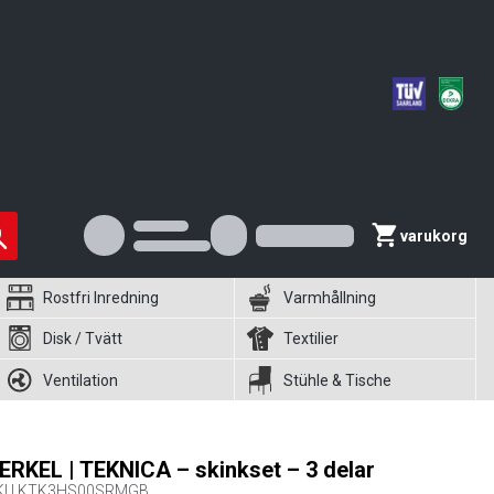
varukorg
Rostfri Inredning
Varmhållning
Disk / Tvätt
Textilier
Ventilation
Stühle & Tische
ERKEL | TEKNICA – skinkset – 3 delar
KU
KTK3HS00SRMGB