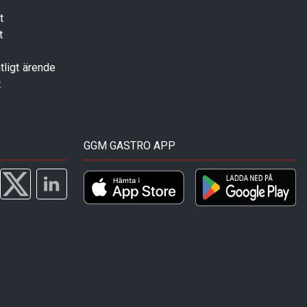
t
t
tligt ärende
t
GGM GASTRO APP