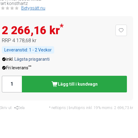
art konsthartz
Betygsätt nu
*
2 266,16 kr
RRP
4 178,68 kr
Leveranstid:
1 - 2 Veckor
inkl.
Lägsta prisgaranti
**
Fri leverans
Lägg till i kundvagn
Skriv ut
Dela
* nettopris | bruttopris inkl. 19% moms:
2 696,73 kr