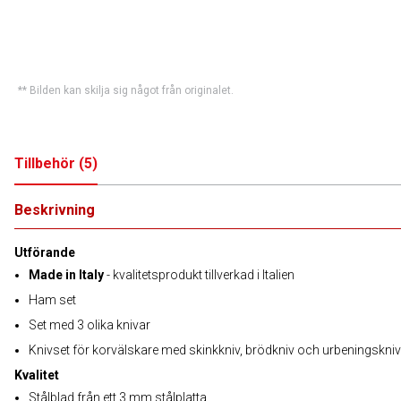
** Bilden kan skilja sig något från originalet.
Tillbehör
(
5
)
Beskrivning
Utförande
Made in Italy
- kvalitetsprodukt tillverkad i Italien
Ham set
Set med 3 olika knivar
Knivset för korvälskare med skinkkniv, brödkniv och urbeningskniv
Kvalitet
Stålblad från ett 3 mm stålplatta