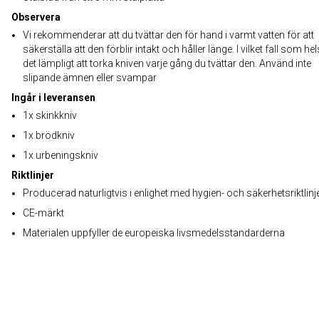
Observera
Vi rekommenderar att du tvättar den för hand i varmt vatten för att
säkerställa att den förblir intakt och håller länge. I vilket fall som hel
det lämpligt att torka kniven varje gång du tvättar den. Använd inte
slipande ämnen eller svampar
Ingår i leveransen
1x skinkkniv
1x brödkniv
1x urbeningskniv
Riktlinjer
Producerad naturligtvis i enlighet med hygien- och säkerhetsriktlinj
CE-märkt
Materialen uppfyller de europeiska livsmedelsstandarderna