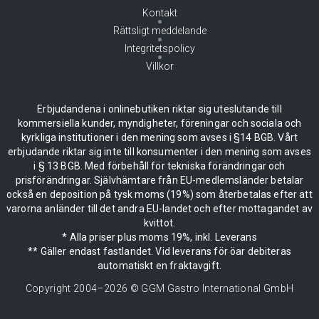
Kontakt
Rättsligt meddelande
Integritetspolicy
Villkor
Erbjudandena i onlinebutiken riktar sig uteslutande till
kommersiella kunder, myndigheter, föreningar och sociala och
kyrkliga institutioner i den mening som avses i §14 BGB. Vårt
erbjudande riktar sig inte till konsumenter i den mening som avses
i § 13 BGB. Med förbehåll för tekniska förändringar och
prisförändringar. Självhämtare från EU-medlemsländer betalar
också en deposition på tysk moms (19%) som återbetalas efter att
varorna anländer till det andra EU-landet och efter mottagandet av
kvittot.
* Alla priser plus moms 19%, inkl. Leverans
** Gäller endast fastlandet. Vid leverans för öar debiteras
automatiskt en fraktavgift.
Copyright 2004–
2026
© GGM Gastro International GmbH