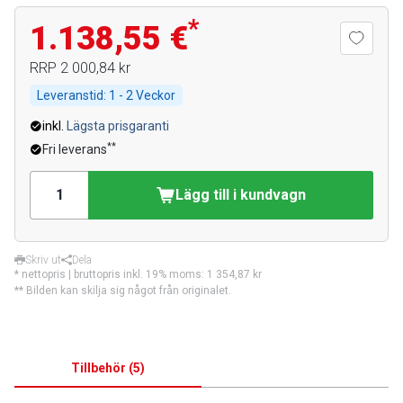
*
1.138,55 €
RRP
2 000,84 kr
Leveranstid:
1 - 2 Veckor
inkl.
Lägsta prisgaranti
**
Fri leverans
Lägg till i kundvagn
Skriv ut
Dela
* nettopris | bruttopris inkl. 19% moms:
1 354,87 kr
** Bilden kan skilja sig något från originalet.
Tillbehör
(
5
)