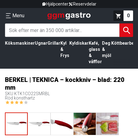
Hjälpcenter
Reservdelar
Menu
0
Köksmaskiner
Ugnar
Grillar
Kyl
Kyldiskar
Kafé,
Deg
Köttbearbetn
&
glass
&
Frys
&
mjöl
våfflor
BERKEL | TEKNICA – kockkniv – blad: 220
mm
SKU
KTK1CO22SMRBL
Röd konsthartz