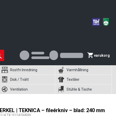
varukorg
Rostfri Inredning
Varmhållning
Disk / Tvätt
Textilier
Ventilation
Stühle & Tische
ERKEL | TEKNICA – fileérkniv – blad: 240 mm
KU
KTK1FI24SMRBL