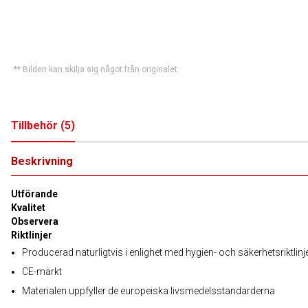
** Bilden kan skilja sig något från originalet.
Tillbehör
(
5
)
Beskrivning
Utförande
Kvalitet
Observera
Riktlinjer
Producerad naturligtvis i enlighet med hygien- och säkerhetsriktlinj
CE-märkt
Materialen uppfyller de europeiska livsmedelsstandarderna