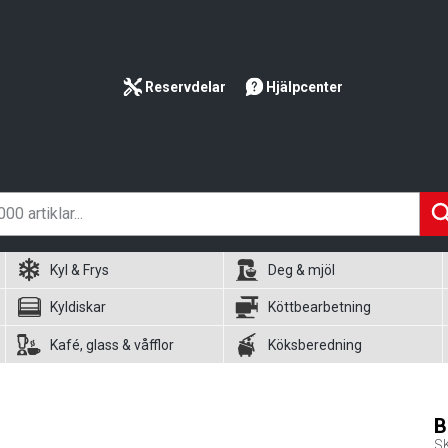
Reservdelar
Hjälpcenter
Kyl & Frys
Deg & mjöl
Kyldiskar
Köttbearbetning
Kafé, glass & våfflor
Köksberedning
B
S