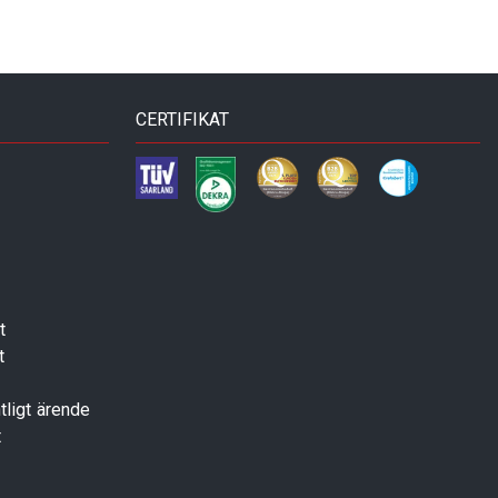
CERTIFIKAT
t
t
tligt ärende
t