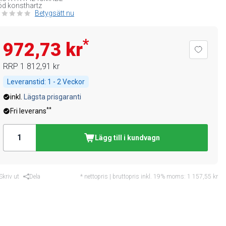
d konsthartz
Betygsätt nu
*
972,73 kr
RRP
1 812,91 kr
Leveranstid:
1 - 2 Veckor
inkl.
Lägsta prisgaranti
**
Fri leverans
Lägg till i kundvagn
Skriv ut
Dela
* nettopris | bruttopris inkl. 19% moms:
1 157,55 kr