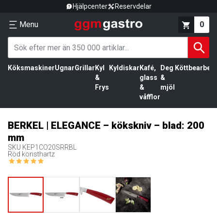
Hjälpcenter
Reservdelar
Menu
0
Köksmaskiner
Ugnar
Grillar
Kyl
Kyldiskar
Kafé,
Deg
Köttbearbetn
&
glass
&
Frys
&
mjöl
våfflor
BERKEL | ELEGANCE – kökskniv – blad: 200
mm
SKU
KEP1CO20SRRBL
Röd konsthartz