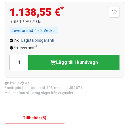
*
1.138,55 €
RRP
1 989,79 kr
Leveranstid:
1 - 2 Veckor
inkl.
Lägsta prisgaranti
**
Fri leverans
Lägg till i kundvagn
Skriv ut
Dela
* nettopris | bruttopris inkl. 19% moms:
1 354,87 kr
** Bilden kan skilja sig något från originalet.
Tillbehör
(
5
)