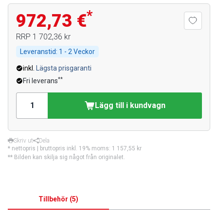
*
972,73 €
RRP
1 702,36 kr
Leveranstid:
1 - 2 Veckor
inkl.
Lägsta prisgaranti
**
Fri leverans
Lägg till i kundvagn
Skriv ut
Dela
* nettopris | bruttopris inkl. 19% moms:
1 157,55 kr
** Bilden kan skilja sig något från originalet.
Tillbehör
(
5
)