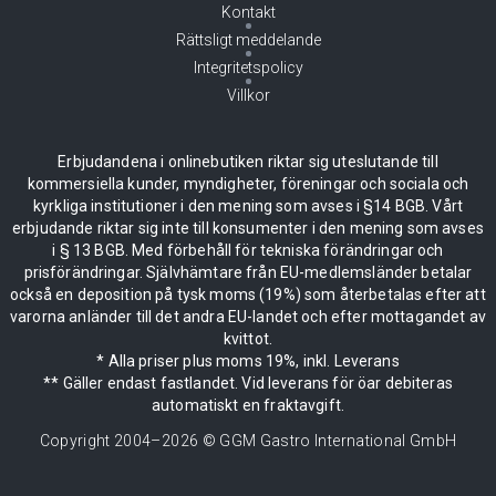
Kontakt
Rättsligt meddelande
Integritetspolicy
Villkor
Erbjudandena i onlinebutiken riktar sig uteslutande till
kommersiella kunder, myndigheter, föreningar och sociala och
kyrkliga institutioner i den mening som avses i §14 BGB. Vårt
erbjudande riktar sig inte till konsumenter i den mening som avses
i § 13 BGB. Med förbehåll för tekniska förändringar och
prisförändringar. Självhämtare från EU-medlemsländer betalar
också en deposition på tysk moms (19%) som återbetalas efter att
varorna anländer till det andra EU-landet och efter mottagandet av
kvittot.
* Alla priser plus moms 19%, inkl. Leverans
** Gäller endast fastlandet. Vid leverans för öar debiteras
automatiskt en fraktavgift.
Copyright 2004–
2026
© GGM Gastro International GmbH