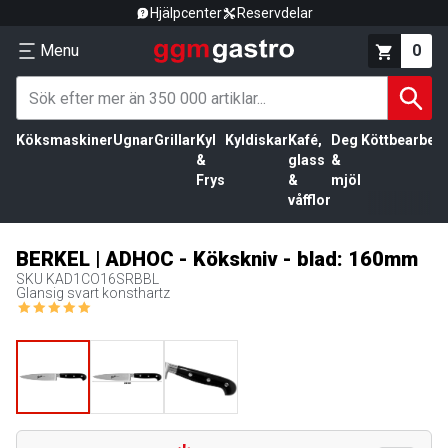
Hjälpcenter
Reservdelar
Menu
0
Köksmaskiner
Ugnar
Grillar
Kyl
Kyldiskar
Kafé,
Deg
Köttbearbetn
&
glass
&
Frys
&
mjöl
våfflor
BERKEL | ADHOC - Kökskniv - blad: 160mm
SKU
KAD1CO16SRBBL
Glansig svart konsthartz