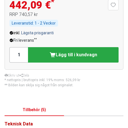
*
442,09 €
RRP
740,57 kr
Leveranstid:
1 - 2 Veckor
inkl.
Lägsta prisgaranti
**
Fri leverans
Lägg till i kundvagn
Skriv ut
Dela
* nettopris | bruttopris inkl. 19% moms:
526,09 kr
** Bilden kan skilja sig något från originalet.
Tillbehör
(
5
)
Teknisk Data