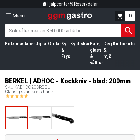
Hjälpcenter
Reservdelar
Menu
0
Köksmaskiner
Ugnar
Grillar
Kyl
Kyldiskar
Kafé,
Deg
Köttbearbetn
&
glass
&
Frys
&
mjöl
våfflor
BERKEL | ADHOC - Kockkniv - blad: 200mm
SKU
KAD1CO20SRBBL
Glansig svart konsthartz