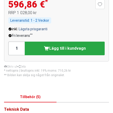
*
596,86 €
RRP
1 028,00 kr
Leveranstid:
1 - 2 Veckor
inkl.
Lägsta prisgaranti
**
Fri leverans
Lägg till i kundvagn
Skriv ut
Dela
* nettopris | bruttopris inkl. 19% moms:
710,26 kr
** Bilden kan skilja sig något från originalet.
Tillbehör
(
5
)
Teknisk Data