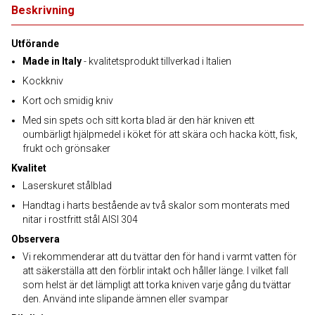
Beskrivning
Utförande
Made in Italy
- kvalitetsprodukt tillverkad i Italien
Kockkniv
Kort och smidig kniv
Med sin spets och sitt korta blad är den här kniven ett
oumbärligt hjälpmedel i köket för att skära och hacka kött, fisk,
frukt och grönsaker
Kvalitet
Laserskuret stålblad
Handtag i harts bestående av två skalor som monterats med
nitar i rostfritt stål AISI 304
Observera
Vi rekommenderar att du tvättar den för hand i varmt vatten för
att säkerställa att den förblir intakt och håller länge. I vilket fall
som helst är det lämpligt att torka kniven varje gång du tvättar
den. Använd inte slipande ämnen eller svampar