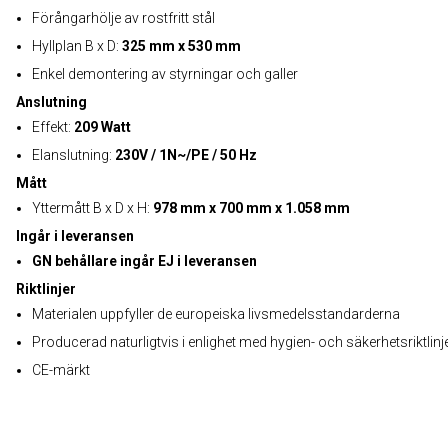
Förångarhölje av rostfritt stål
Hyllplan B x D:
325 mm x 530 mm
Enkel demontering av styrningar och galler
Anslutning
Effekt:
209 Watt
Elanslutning:
230V / 1N~/PE / 50 Hz
Mått
Yttermått B x D x H:
978 mm x 700 mm x 1.058 mm
Ingår i leveransen
GN behållare ingår EJ i leveransen
Riktlinjer
Materialen uppfyller de europeiska livsmedelsstandarderna
Producerad naturligtvis i enlighet med hygien- och säkerhetsriktlinj
CE-märkt