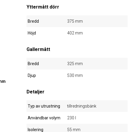
Yttermått dörr
Bredd
375 mm
Höjd
402 mm
Gallermått
Bredd
325 mm
Djup
530 mm
 mm
Detaljer
Typ av utrustning
tillredningsbänk
Användbar volym
230 l
Isolering
55 mm