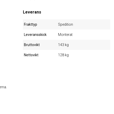
Leverans
Frakttyp
Spedition
Leveransskick
Monterat
Bruttovikt
143 kg
Nettovikt
128 kg
erna.