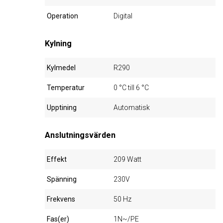
Operation
Digital
Kylning
Kylmedel
R290
Temperatur
0 °C till 6 °C
Upptining
Automatisk
Anslutningsvärden
Effekt
209 Watt
Spänning
230V
Frekvens
50 Hz
Fas(er)
1N~/PE