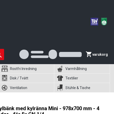
varukorg
Rostfri Inredning
Varmhållning
Disk / Tvätt
Textilier
Ventilation
Stühle & Tische
ylbänk med kylränna Mini - 978x700 mm - 4