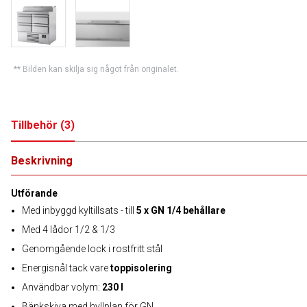
** Bilden kan skilja sig något från originalet.
Tillbehör
(
3
)
Beskrivning
Utförande
Med inbyggd kyltillsats - till
5 x GN 1/4 behållare
Med 4 lådor 1/2 & 1/3
Genomgående lock i rostfritt stål
Energisnål tack vare
toppisolering
Användbar volym:
230 l
Bänkskiva med hyllplan för GN