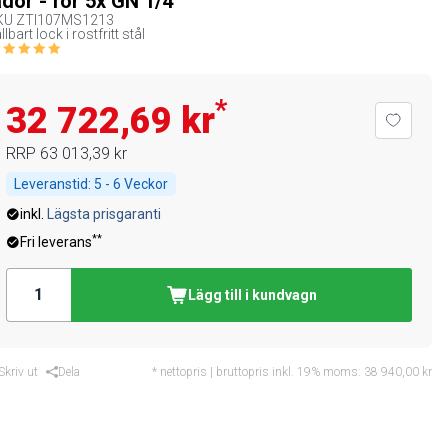
ådor - för 5x GN 1/4
KU
ZTI107MS1213
llbart lock i rostfritt stål
*
32 722,69 kr
RRP
63 013,39 kr
Leveranstid:
5 - 6 Veckor
inkl.
Lägsta prisgaranti
**
Fri leverans
Lägg till i kundvagn
Skriv ut
Dela
* nettopris | bruttopris inkl. 19% moms:
38 940,00 kr