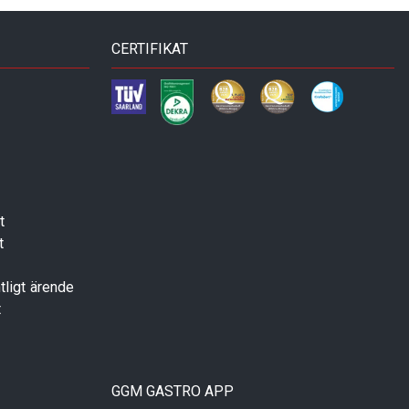
CERTIFIKAT
t
t
tligt ärende
t
GGM GASTRO APP