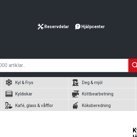
Reservdelar
Hjälpcenter
Kyl & Frys
Deg & mjöl
Kyldiskar
Köttbearbetning
Kafé, glass & våfflor
Köksberedning
K