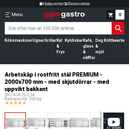
Hjälpcenter
Reservdelar
Menu
0
Köksmaskiner
Ugnar
Grillar
Kyl
Kyldiskar
Kafé,
Deg
Köttbearbetn
&
glass
&
Frys
&
mjöl
våfflor
Arbetskåp i rostfritt stål PREMIUM -
2000x700 mm - med skjutdörrar - med
uppvikt bakkant
SKU
ASK207L3A
Bärkapacitet: 500 kg
+
1
Video