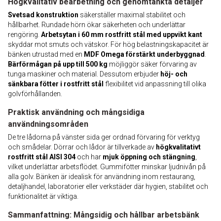
Högkvalitativ bearbetning och genomtänkta detaljer
Svetsad konstruktion
säkerställer maximal stabilitet och
hållbarhet. Rundade hörn ökar säkerheten och underlättar
rengöring.
Arbetsytan i 60 mm rostfritt stål med uppvikt kant
skyddar mot smuts och vätskor. För hög belastningskapacitet är
bänken utrustad med en
MDF Omega förstärkt underbyggnad
.
Bärförmågan på upp till 500 kg
möjliggör säker förvaring av
tunga maskiner och material. Dessutom erbjuder
höj- och
sänkbara fötter i rostfritt stål
flexibilitet vid anpassning till olika
golvförhållanden.
Praktisk användning och mångsidiga
användningsområden
De tre lådorna på vänster sida ger ordnad förvaring för verktyg
och smådelar. Dörrar och lådor är tillverkade av
högkvalitativt
rostfritt stål AISI 304
och har
mjuk öppning och stängning
,
vilket underlättar arbetsflödet. Gummifötter minskar ljudnivån på
alla golv. Bänken är idealisk för användning inom restaurang,
detaljhandel, laboratorier eller verkstäder där hygien, stabilitet och
funktionalitet är viktiga.
Sammanfattning: Mångsidig och hållbar arbetsbänk