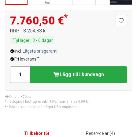
*
7.760,50 €
RRP
13 254,83 kr
I lager!
:
3
-
6
dagar
inkl.
Lägsta prisgaranti
**
Fri leverans
Lägg till i kundvagn
Skriv ut
Dela
* nettopris | bruttopris inkl. 19% moms:
9 234,99 kr
** Bilden kan skilja sig något från originalet.
Tillbehör
(
6
)
Reservdelar
(
4
)