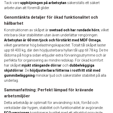
Tack vare
upphöjningen på arbetsytan
säkerställs ett säkert
arbete utan att föremål glider.
Genomtänkta detaljer för ökad funktionalitet och
hållbarhet
Konstruktionen av skåpet är
svetsad och har rundade hörn
, vilket
inte bara ökar stabiliteten utan även underlättar rengöringen.
Arbetsytan är 60 mm tjock och förstärkt med MDF Omega
,
vilket garanterar hög belastningskapacitet. Totalt tål skåpet laster
upp till 400 kg, där den höjdjusterbara hyllan tål upp till 78 kg. De tre
lådorna på högra sidan erbjuder extra förvaringsutrymme och är
perfekta för organisering av mindre redskap. För ökad komfort
har skåpet
mjukt stängande dörrar
och
dubbelväggiga
skjutdörrar
. De
höjdjusterbara fötterna i rostfritt stål med
gummibeläggning
minskar ljud och säkerställer stabilitet på alla
underlag.
Sammanfattning: Perfekt lämpad för krävande
arbetsmiljöer
Detta arbetskåp är optimalt för användning i kök, förråd och
verkstäder där hygien, stabilitet och funktionalitet är avgörande.
ECO-versionen
kombinerar kvalitet med ett attraktivt prisvärde.