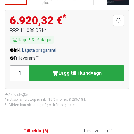
*
6.920,32 €
RRP
11 088,05 kr
I lager!
:
3
-
6
dagar
inkl.
Lägsta prisgaranti
**
Fri leverans
Lägg till i kundvagn
Skriv ut
Dela
* nettopris | bruttopris inkl. 19% moms:
8 235,18 kr
** Bilden kan skilja sig något från originalet.
Tillbehör
(
6
)
Reservdelar
(
4
)