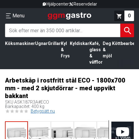
Hjälpcenter
Reservdelar
Menu
0
Köksmaskiner
Ugnar
Grillar
Kyl
Kyldiskar
Kafé,
Deg
Köttbearbetn
&
glass
&
Frys
&
mjöl
våfflor
Arbetskåp i rostfritt stål ECO - 1800x700
mm - med 2 skjutdörrar - med uppvikt
bakkant
SKU
ASK187R3A#ECO
Bärkapacitet: 400 kg
Betygsätt nu
+
1
Video