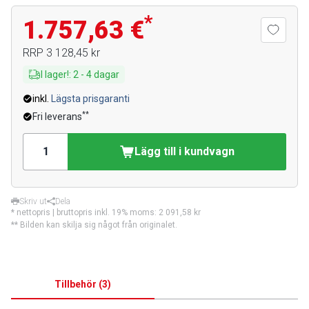
*
1.757,63 €
RRP
3 128,45 kr
I lager!
:
2
-
4
dagar
inkl.
Lägsta prisgaranti
**
Fri leverans
Lägg till i kundvagn
Skriv ut
Dela
* nettopris | bruttopris inkl. 19% moms:
2 091,58 kr
** Bilden kan skilja sig något från originalet.
Tillbehör
(
3
)