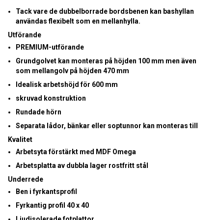
Tack vare de dubbelborrade bordsbenen kan bashyllan
användas flexibelt som en mellanhylla.
Utförande
PREMIUM-utförande
Grundgolvet kan monteras på höjden 100 mm men även
som mellangolv på höjden 470 mm
Idealisk arbetshöjd för 600 mm
skruvad konstruktion
Rundade hörn
Separata lådor, bänkar eller soptunnor kan monteras till
Kvalitet
Arbetsyta förstärkt med MDF Omega
Arbetsplatta av dubbla lager rostfritt stål
Underrede
Ben i fyrkantsprofil
Fyrkantig profil 40 x 40
Ljudisolerade fotplattor