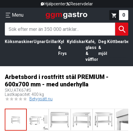
Hjälpcenter
Reservdelar
Menu
0
Köksmaskiner
Ugnar
Grillar
Kyl
Kyldiskar
Kafé,
Deg
Köttbearbetn
&
glass
&
Frys
&
mjöl
våfflor
Arbetsbord i rostfritt stål PREMIUM -
600x700 mm - med underhylla
SKU
ATK67#S
Lastkapacitet: 400 kg
Betygsätt nu