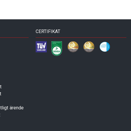
CERTIFIKAT
t
t
tligt ärende
t