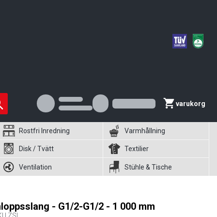
varukorg
Rostfri Inredning
Varmhållning
Disk / Tvätt
Textilier
Ventilation
Stühle & Tische
nloppsslang - G1/2-G1/2 - 1 000 mm
KU
ZSL