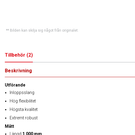
** Bilden kan skilja sig något från originalet.
Tillbehör
(
2
)
Beskrivning
Utförande
Inloppsslang
Hög flexibilitet
Högsta kvalitet
Extremt robust
Mått
Längd
1.000 mm