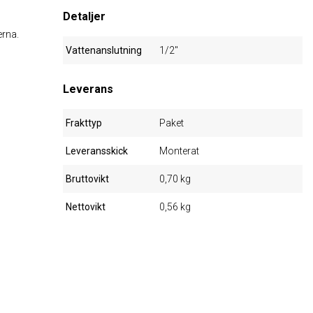
Detaljer
erna.
Vattenanslutning
1/2"
Leverans
Frakttyp
Paket
Leveransskick
Monterat
Bruttovikt
0,70 kg
Nettovikt
0,56 kg