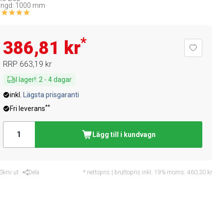
ängd: 1000 mm
*
386,81 kr
RRP
663,19 kr
I lager!
:
2
-
4
dagar
inkl.
Lägsta prisgaranti
**
Fri leverans
Lägg till i kundvagn
Skriv ut
Dela
* nettopris | bruttopris inkl. 19% moms:
460,30 kr