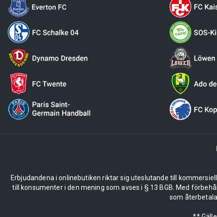
Erbjudandena i onlinebutiken riktar sig uteslutande till kommersiel
till konsumenter i den mening som avses i § 13 BGB. Med förbehå
som återbetalas
** Gäll