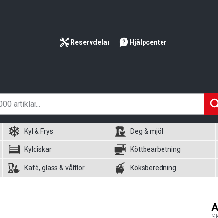
Reservdelar
Hjälpcenter
Kyl & Frys
Deg & mjöl
Kyldiskar
Köttbearbetning
Kafé, glass & våfflor
Köksberedning
A
S