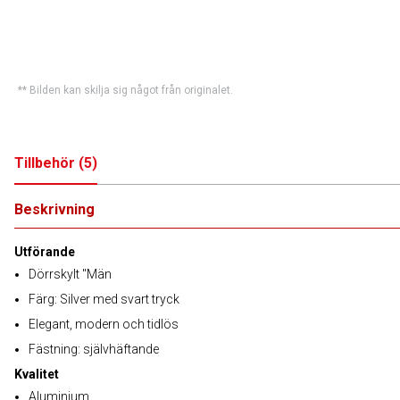
** Bilden kan skilja sig något från originalet.
Tillbehör
(
5
)
Beskrivning
Utförande
Dörrskylt "Män
Färg: Silver med svart tryck
Elegant, modern och tidlös
Fästning: självhäftande
Kvalitet
Aluminium