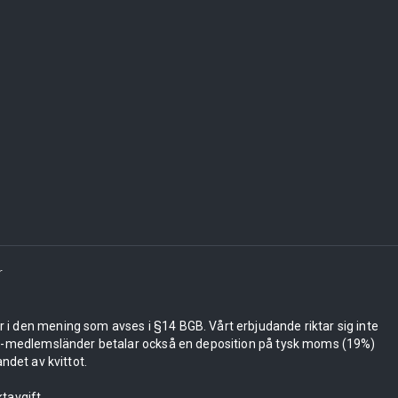
r
er i den mening som avses i §14 BGB. Vårt erbjudande riktar sig inte
 EU-medlemsländer betalar också en deposition på tysk moms (19%)
ndet av kvittot.
tavgift.