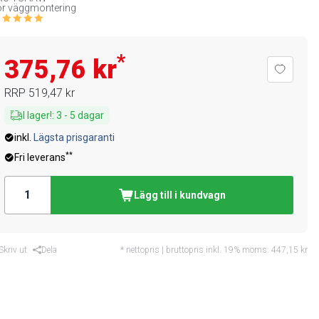
ör väggmontering
*
375,76 kr
RRP
519,47 kr
I lager!
:
3
-
5
dagar
inkl.
Lägsta prisgaranti
**
Fri leverans
Lägg till i kundvagn
Skriv ut
Dela
* nettopris | bruttopris inkl. 19% moms:
447,15 kr