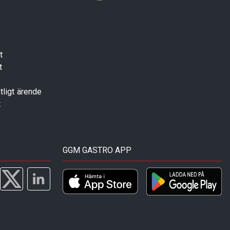
t
t
tligt ärende
t
GGM GASTRO APP