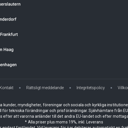
Kontakt
Rättsligt meddelande
Integritetspolicy
Villko
la kunder, myndigheter, föreningar och sociala och kyrkliga institution
ll för tekniska förändringar och prisförändringar. Självhämtare från
 efter att varorna anländer till det andra EU-landet och efter mottaga
* Alla priser plus moms 19%, inkl. Leverans
er endast fastlandet. Vid leverans för öar debiteras automatiskt en frak