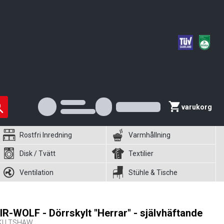
varukorg
Rostfri Inredning
Varmhållning
Disk / Tvätt
Textilier
Ventilation
Stühle & Tische
IR-WOLF - Dörrskylt "Herrar" - självhäftande
KU
TSHAW