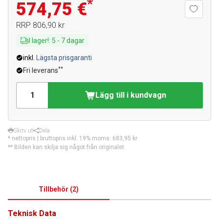
*
574,75 €
RRP
806,90 kr
I lager!
:
5
-
7
dagar
inkl.
Lägsta prisgaranti
**
Fri leverans
Lägg till i kundvagn
Skriv ut
Dela
* nettopris | bruttopris inkl. 19% moms:
683,95 kr
** Bilden kan skilja sig något från originalet.
Tillbehör
(
2
)
Teknisk Data