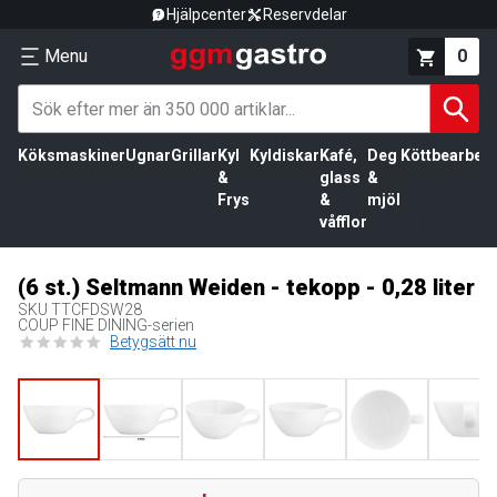
Hjälpcenter
Reservdelar
Menu
0
Köksmaskiner
Ugnar
Grillar
Kyl
Kyldiskar
Kafé,
Deg
Köttbearbetn
&
glass
&
Frys
&
mjöl
våfflor
(6 st.) Seltmann Weiden - tekopp - 0,28 liter
SKU
TTCFDSW28
COUP FINE DINING-serien
Betygsätt nu