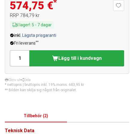
*
574,75 €
RRP
784,79 kr
I lager!
:
5
-
7
dagar
inkl.
Lägsta prisgaranti
**
Fri leverans
Lägg till i kundvagn
Skriv ut
Dela
* nettopris | bruttopris inkl. 19% moms:
683,95 kr
** Bilden kan skilja sig något från originalet.
Tillbehör
(
2
)
Teknisk Data