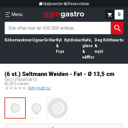
Hjälpcenter
Reservdelar
Menu
0
Köksmaskiner
Ugnar
Grillar
Kyl
Kyldiskar
Kafé,
Deg
Köttbearbetn
&
glass
&
Frys
&
mjöl
våfflor
(6 st.) Seltmann Weiden - Fat - Ø 13,5 cm
SKU
UTBABSW13
BLUES-serien
Betygsätt nu