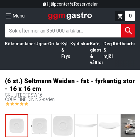
Hjälpcenter
Reservdelar
Menu
0
Köksmaskiner
Ugnar
Grillar
Kyl
Kyldiskar
Kafé,
Deg
Köttbearbetn
&
glass
&
Frys
&
mjöl
våfflor
(6 st.) Seltmann Weiden - fat - fyrkantig stor
- 16 x 16 cm
SKU
UTECFDSW16
COUP FINE DINING-serien