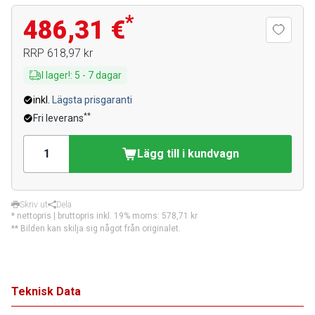
*
486,31 €
RRP
618,97 kr
I lager!
:
5
-
7
dagar
inkl.
Lägsta prisgaranti
**
Fri leverans
Lägg till i kundvagn
Skriv ut
Dela
* nettopris | bruttopris inkl. 19% moms:
578,71 kr
** Bilden kan skilja sig något från originalet.
Teknisk Data