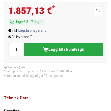
*
1.857,13 €
I lager!
:
5
-
7
dagar
inkl.
Lägsta prisgaranti
**
Fri leverans
Lägg till i kundvagn
Skriv ut
Dela
* nettopris | bruttopris inkl. 19% moms:
2 209,98 kr
** Bilden kan skilja sig något från originalet.
Teknisk Data