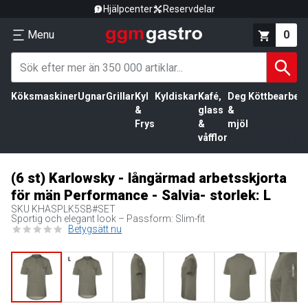
Hjälpcenter
Reservdelar
Menu
0
Köksmaskiner
Ugnar
Grillar
Kyl
Kyldiskar
Kafé,
Deg
Köttbearbetn
&
glass
&
Frys
&
mjöl
våfflor
(6 st) Karlowsky - långärmad arbetsskjorta
för män Performance - Salvia- storlek: L
SKU
KHASPLK5SB#SET
Sportig och elegant look – Passform: Slim-fit
Betygsätt nu