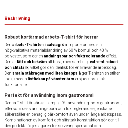
Beskrivning
Robust kortärmad arbets-T-shirt för herrar
Den
arbets-T-shirten i salviagrön
imponerar med sin
högkvalitativa materialblandning av 60 % bomull och 40 %
polyester, som ger en
andningsbar och fuktreglerande
effekt.
Den är
lätt och bekväm
att bära, men samtidigt
extremt robust
och slitstark
, vilket gör den idealisk för en krävande arbetsdag.
Den
smala ståkragen med liten knappslå
ger T-shirten en stilren
look, medan
listfickan på vänster ärm
erbjuder praktisk
funktionalitet.
Perfekt för användning inom gastronomi
Denna T-shirt är särskilt lämplig för användning inom gastronomi,
eftersom dess andningsbara och fuktreglerande egenskaper
säkerställer en behaglig bärkomfort även under långa arbetspass.
Kombinationen av komfort och slitstark konstruktion gör den till
den perfekta följeslagaren för serveringspersonal och