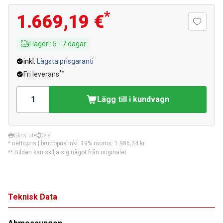
*
1.669,19 €
I lager!
:
5
-
7
dagar
inkl.
Lägsta prisgaranti
**
Fri leverans
Lägg till i kundvagn
Skriv ut
Dela
* nettopris | bruttopris inkl. 19% moms:
1 986,34 kr
** Bilden kan skilja sig något från originalet.
Teknisk Data