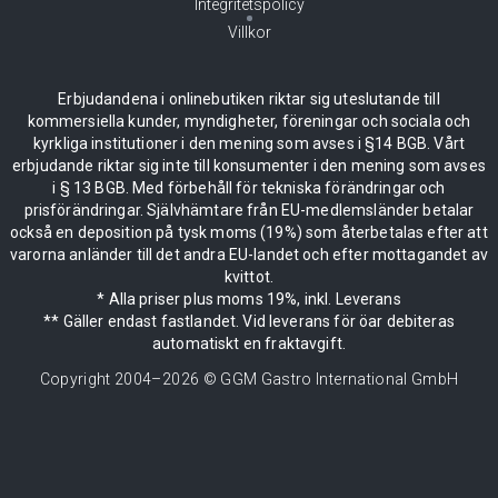
Integritetspolicy
Villkor
Erbjudandena i onlinebutiken riktar sig uteslutande till
kommersiella kunder, myndigheter, föreningar och sociala och
kyrkliga institutioner i den mening som avses i §14 BGB. Vårt
erbjudande riktar sig inte till konsumenter i den mening som avses
i § 13 BGB. Med förbehåll för tekniska förändringar och
prisförändringar. Självhämtare från EU-medlemsländer betalar
också en deposition på tysk moms (19%) som återbetalas efter att
varorna anländer till det andra EU-landet och efter mottagandet av
kvittot.
* Alla priser plus moms 19%, inkl. Leverans
** Gäller endast fastlandet. Vid leverans för öar debiteras
automatiskt en fraktavgift.
Copyright 2004–
2026
© GGM Gastro International GmbH