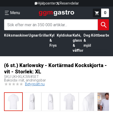
Hjälpcenter
Reservdelar
Menu
0
Köksmaskiner
Ugnar
Grillar
Kyl
Kyldiskar
Kafé,
Deg
Köttbearbetn
&
glass
&
Frys
&
mjöl
våfflor
(6 st.) Karlowsky - Kortärmad Kockskjorta -
vit - Storlek: XL
SKU
UKHXLK3W#SET
Baksida i nät, andningsbar
Betygsätt nu