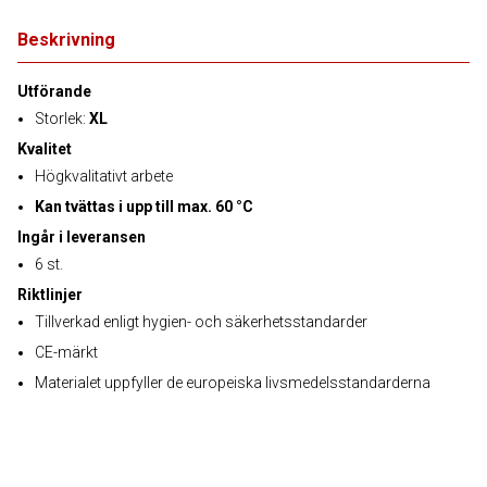
Beskrivning
Utförande
Storlek:
XL
Kvalitet
Högkvalitativt arbete
Kan tvättas i upp till max. 60 °C
Ingår i leveransen
6 st.
Riktlinjer
Tillverkad enligt hygien- och säkerhetsstandarder
CE-märkt
Materialet uppfyller de europeiska livsmedelsstandarderna