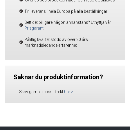
Över 35 000 produkter i lager och redo att skickas
Fri leverans i hela Europa på alla beställningar
Sett det billigare någon annanstans? Utnyttja vår
Prisgaranti
!
Pålitlig kvalitet stödd av över 20 års
marknadsledande erfarenhet
Saknar du produktinformation?
Skriv gärna till oss direkt
här
>