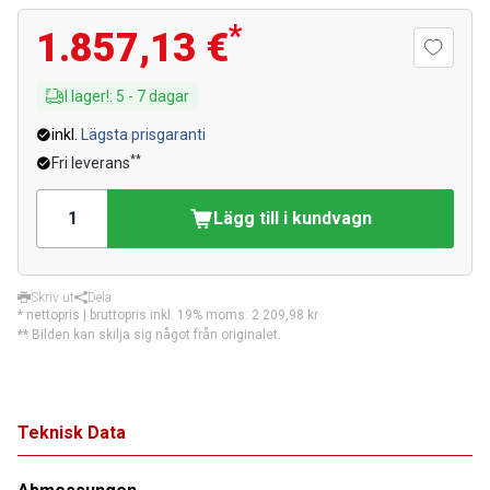
*
1.857,13 €
I lager!
:
5
-
7
dagar
inkl.
Lägsta prisgaranti
**
Fri leverans
Lägg till i kundvagn
Skriv ut
Dela
* nettopris | bruttopris inkl. 19% moms:
2 209,98 kr
** Bilden kan skilja sig något från originalet.
Teknisk Data