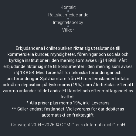
Kontakt
Rättsligt meddelande
Integritetspolicy
Villkor
Erbjudandena i onlinebutiken riktar sig uteslutande till
kommersiella kunder, myndigheter, föreningar och sociala och
kyrkliga institutioner i den mening som avses i §14 BGB. Vårt
erbjudande riktar sig inte till konsumenter i den mening som avses
i § 13 BGB. Med förbehåll för tekniska förändringar och
prisförändringar. Självhämtare från EU-medlemsländer betalar
också en deposition på tysk moms (19%) som återbetalas efter att
varorna anländer till det andra EU-landet och efter mottagandet av
kvittot.
* Alla priser plus moms 19%, inkl. Leverans
** Gäller endast fastlandet. Vid leverans för öar debiteras
automatiskt en fraktavgift.
Copyright 2004–
2026
© GGM Gastro International GmbH