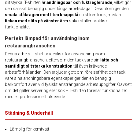
slitstyrka. T-shirten är
andningsbar och fuktreglerande
, vilket gör
den särskilt behaglig under långa arbetsdagar. Dessutom ger den
smala ståkragen med liten knappslå
en stilren look, medan
fickan med slits på vänster ärm
säkerställer praktisk
funktionalitet.
Perfekt lämpad för användning inom
restaurangbranschen
Denna arbets-T-shirt är idealisk för användning inom
restaurangbranschen, eftersom den tack vare sin
lätta och
samtidigt slitstarka konstruktion
tål även krävande
arbetsförhållanden. Den erbjuder gott om rörelsefrihet och tack
vare sina andningsbara egenskaper ger den en behaglig
bärkomfort även vid fysiskt ansträngande arbetsuppgifter. Oavsett
om det gäller servering eller kök – T-shirten förenar funktionalitet
med ett professionellt utseende.
Städning & Underhåll
Lämplig för kemtvätt