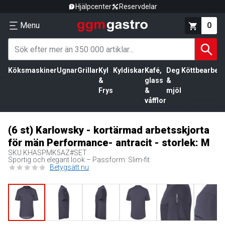
Hjälpcenter
Reservdelar
Menu
0
Köksmaskiner
Ugnar
Grillar
Kyl
Kyldiskar
Kafé,
Deg
Köttbearbetn
&
glass
&
Frys
&
mjöl
våfflor
(6 st) Karlowsky - kortärmad arbetsskjorta
för män Performance- antracit - storlek: M
SKU
KHASPMK5AZ#SET
Sportig och elegant look – Passform: Slim-fit
Betygsätt nu