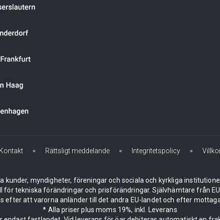
Kontakt
Rättsligt meddelande
Integritetspolicy
Villko
la kunder, myndigheter, föreningar och sociala och kyrkliga institution
ll för tekniska förändringar och prisförändringar. Självhämtare från
 efter att varorna anländer till det andra EU-landet och efter mottaga
* Alla priser plus moms 19%, inkl. Leverans
er endast fastlandet. Vid leverans för öar debiteras automatiskt en frak