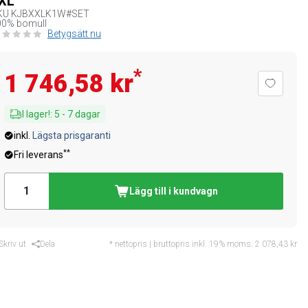
XL
KU
KJBXXLK1W#SET
00% bomull
Betygsätt nu
*
1 746,58 kr
I lager!
:
5
-
7
dagar
inkl.
Lägsta prisgaranti
**
Fri leverans
Lägg till i kundvagn
Skriv ut
Dela
* nettopris | bruttopris inkl. 19% moms:
2 078,43 kr