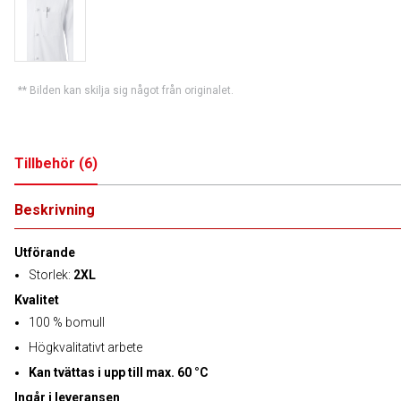
** Bilden kan skilja sig något från originalet.
Tillbehör
(
6
)
Beskrivning
Utförande
Storlek:
2XL
Kvalitet
100 % bomull
Högkvalitativt arbete
Kan tvättas i upp till max. 60 °C
Ingår i leveransen