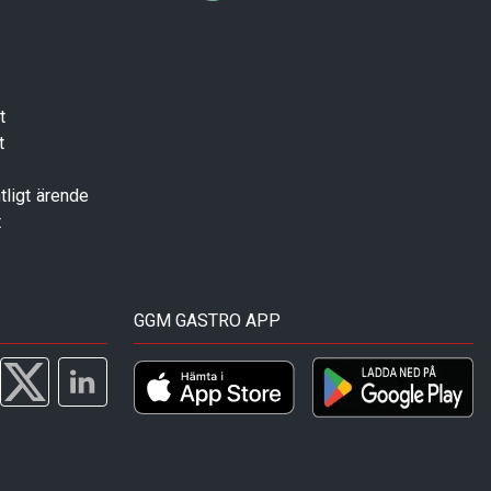
t
t
tligt ärende
t
GGM GASTRO APP