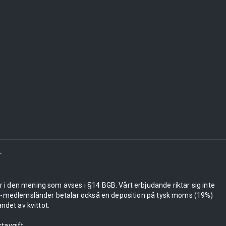
r
er i den mening som avses i §14 BGB. Vårt erbjudande riktar sig inte
 EU-medlemsländer betalar också en deposition på tysk moms (19%)
ndet av kvittot.
tavgift.