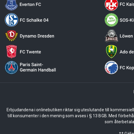
Erbjudandena i onlinebutiken riktar sig uteslutande till kommersiel
till konsumenter i den mening som avses i § 13 BGB. Med förbehå
som återbetalas
** Gäll