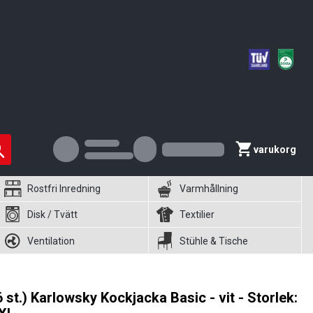
varukorg
Rostfri Inredning
Varmhållning
Disk / Tvätt
Textilier
Ventilation
Stühle & Tische
6 st.) Karlowsky Kockjacka Basic - vit - Storlek: