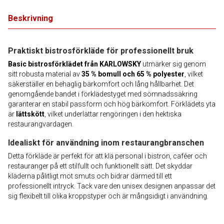
Beskrivning
Praktiskt bistrosförkläde för professionellt bruk
Basic bistrosförklädet från KARLOWSKY
utmärker sig genom
sitt robusta material av
35 % bomull och 65 % polyester
, vilket
säkerställer en behaglig bärkomfort och lång hållbarhet. Det
genomgående bandet i förklädestyget med sömnadssäkring
garanterar en stabil passform och hög bärkomfort. Förklädets yta
är
lättskött
, vilket underlättar rengöringen i den hektiska
restaurangvardagen.
Idealiskt för användning inom restaurangbranschen
Detta förkläde är perfekt för att klä personal i bistron, caféer och
restauranger på ett stilfullt och funktionellt sätt. Det skyddar
kläderna pålitligt mot smuts och bidrar därmed till ett
professionellt intryck. Tack vare den unisex designen anpassar det
sig flexibelt till olika kroppstyper och är mångsidigt i användning.