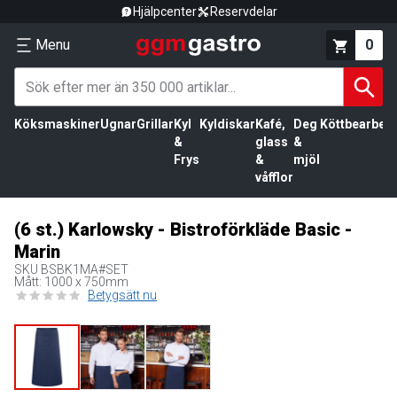
Hjälpcenter
Reservdelar
Menu
0
Köksmaskiner
Ugnar
Grillar
Kyl
Kyldiskar
Kafé,
Deg
Köttbearbetn
&
glass
&
Frys
&
mjöl
våfflor
(6 st.) Karlowsky - Bistroförkläde Basic -
Marin
SKU
BSBK1MA#SET
Mått: 1000 x 750mm
Betygsätt nu