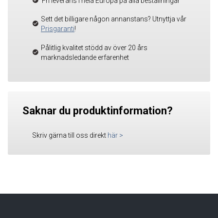
Fri leverans i hela Europa på alla beställningar
Sett det billigare någon annanstans? Utnyttja vår
Prisgaranti
!
Pålitlig kvalitet stödd av över 20 års
marknadsledande erfarenhet
Saknar du produktinformation?
Skriv gärna till oss direkt
här
>