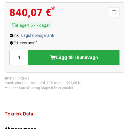
*
840,07 €
I lager!
:
5
-
7
dagar
inkl.
Lägsta prisgaranti
**
Fri leverans
Lägg till i kundvagn
Skriv ut
Dela
* nettopris | bruttopris inkl. 19% moms:
999,68 kr
** Bilden kan skilja sig något från originalet.
Teknisk Data