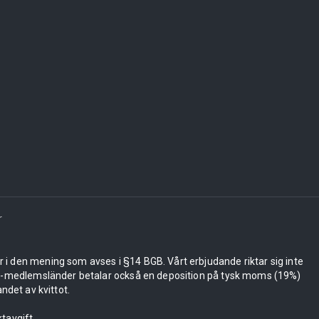
r
er i den mening som avses i §14 BGB. Vårt erbjudande riktar sig inte
 EU-medlemsländer betalar också en deposition på tysk moms (19%)
ndet av kvittot.
tavgift.