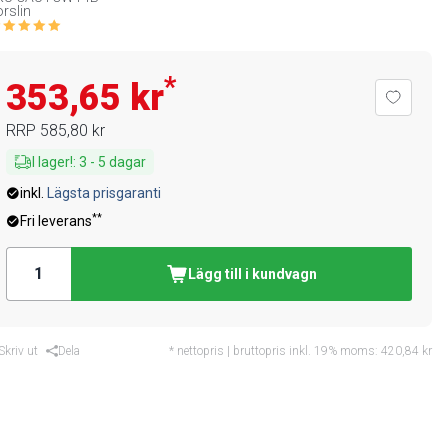
rslin
*
353,65 kr
RRP
585,80 kr
I lager!
:
3
-
5
dagar
inkl.
Lägsta prisgaranti
**
Fri leverans
Lägg till i kundvagn
Skriv ut
Dela
* nettopris | bruttopris inkl. 19% moms:
420,84 kr