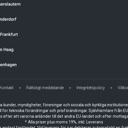
Kontakt
Rättsligt meddelande
Integritetspolicy
Villko
la kunder, myndigheter, föreningar och sociala och kyrkliga institution
ll för tekniska förändringar och prisförändringar. Självhämtare från
 efter att varorna anländer till det andra EU-landet och efter mottaga
* Alla priser plus moms 19%, inkl. Leverans
er endast fastlandet. Vid leverans för öar debiteras automatiskt en frak