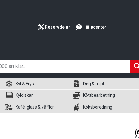
Reservdelar
Hjälpcenter
Kyl & Frys
Deg & mjöl
Kyldiskar
Köttbearbetning
Kafé, glass & våfflor
Köksberedning
(
S