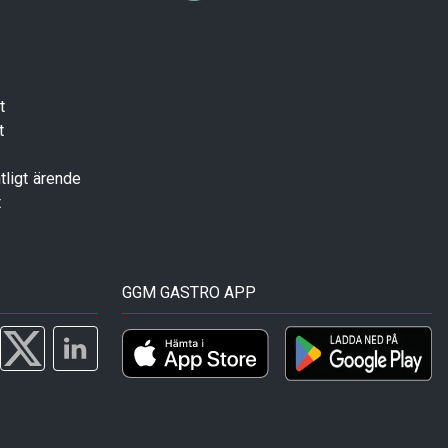
t
t
tligt ärende
t
GGM GASTRO APP