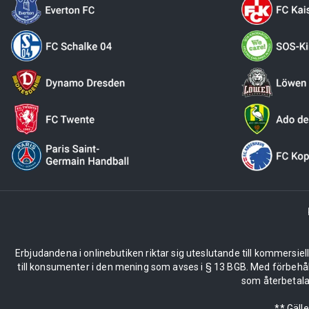
Erbjudandena i onlinebutiken riktar sig uteslutande till kommersiel
till konsumenter i den mening som avses i § 13 BGB. Med förbehå
som återbetalas
** Gäll