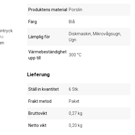
Produktens material
Porslin
Färg
Blå
 intryck
Diskmaskin, Mikrovågsugn,
 i
Lämplig för
Ugn
den
Värmebeständighet
300 °C
upp till
Lieferung
Ställ in kvantitet
6 Stk.
Frakt metod
Paket
Bruttovikt
0,27 kg
Netto vikt
0,20 kg