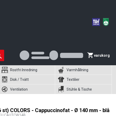
varukorg
Rostfri Inredning
Varmhållning
Disk / Tvätt
Textilier
Ventilation
Stühle & Tische
6 st) COLORS - Cappuccinofat - Ø 140 mm - blå
KU
CAUTCW14B