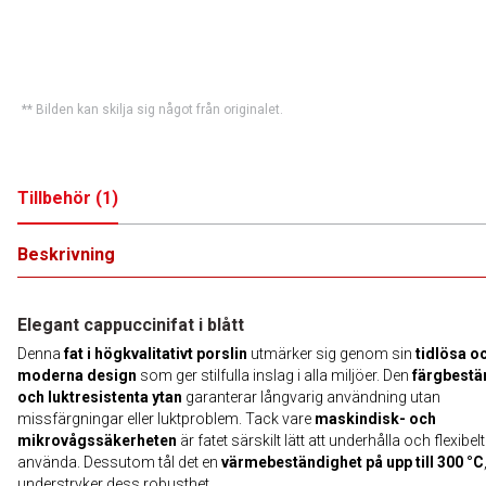
** Bilden kan skilja sig något från originalet.
Tillbehör
(
1
)
Beskrivning
Elegant cappuccinifat i blått
Denna
fat i högkvalitativt porslin
utmärker sig genom sin
tidlösa o
moderna design
som ger stilfulla inslag i alla miljöer. Den
färgbestä
och luktresistenta ytan
garanterar långvarig användning utan
missfärgningar eller luktproblem. Tack vare
maskindisk- och
mikrovågssäkerheten
är fatet särskilt lätt att underhålla och flexibelt
använda. Dessutom tål det en
värmebeständighet på upp till 300 °C
understryker dess robusthet.