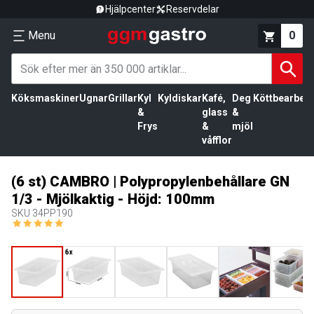
Hjälpcenter
Reservdelar
Menu
0
Köksmaskiner
Ugnar
Grillar
Kyl
Kyldiskar
Kafé,
Deg
Köttbearbetn
&
glass
&
Frys
&
mjöl
våfflor
(6 st) CAMBRO | Polypropylenbehållare GN
1/3 - Mjölkaktig - Höjd: 100mm
SKU
34PP190