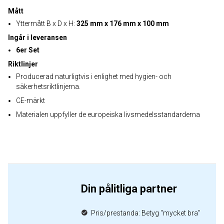
Mått
Yttermått B x D x H:
325 mm x 176 mm x 100 mm
Ingår i leveransen
6er Set
Riktlinjer
Producerad naturligtvis i enlighet med hygien- och
säkerhetsriktlinjerna.
CE-märkt
Materialen uppfyller de europeiska livsmedelsstandarderna
Din pålitliga partner
Pris/prestanda: Betyg "mycket bra"