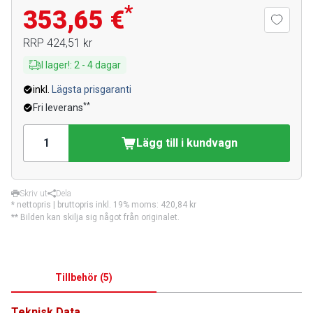
*
353,65 €
RRP
424,51 kr
I lager!
:
2
-
4
dagar
inkl.
Lägsta prisgaranti
**
Fri leverans
Lägg till i kundvagn
Skriv ut
Dela
* nettopris | bruttopris inkl. 19% moms:
420,84 kr
** Bilden kan skilja sig något från originalet.
Tillbehör
(
5
)
Teknisk Data