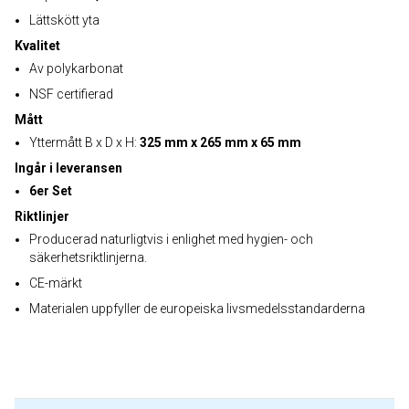
Lättskött yta
Kvalitet
Av polykarbonat
NSF certifierad
Mått
Yttermått B x D x H:
325 mm x 265 mm x 65 mm
Ingår i leveransen
6er Set
Riktlinjer
Producerad naturligtvis i enlighet med hygien- och
säkerhetsriktlinjerna.
CE-märkt
Materialen uppfyller de europeiska livsmedelsstandarderna