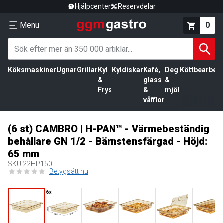
Hjälpcenter
Reservdelar
Menu
0
Köksmaskiner
Ugnar
Grillar
Kyl
Kyldiskar
Kafé,
Deg
Köttbearbetn
&
glass
&
Frys
&
mjöl
våfflor
(6 st) CAMBRO | H-PAN™ - Värmebeständig
behållare GN 1/2 - Bärnstensfärgad - Höjd:
65 mm
SKU
22HP150
Betygsätt nu