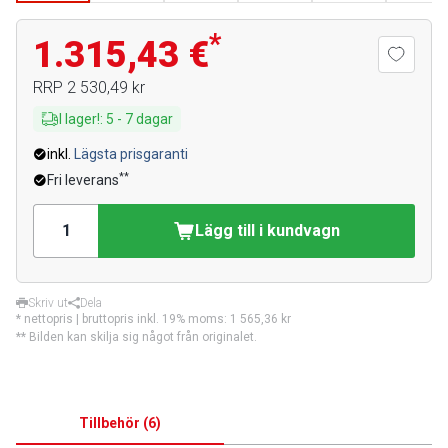
*
1.315,43 €
RRP
2 530,49 kr
I lager!
:
5
-
7
dagar
inkl.
Lägsta prisgaranti
**
Fri leverans
Lägg till i kundvagn
Skriv ut
Dela
* nettopris | bruttopris inkl. 19% moms:
1 565,36 kr
** Bilden kan skilja sig något från originalet.
Tillbehör
(
6
)