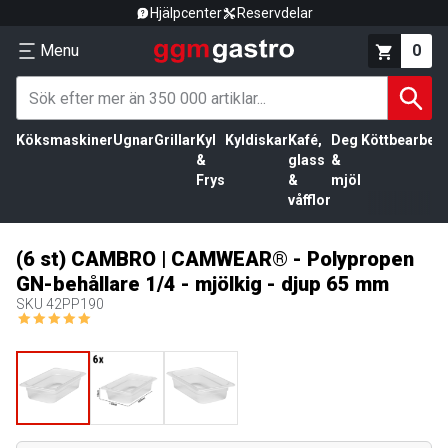
Hjälpcenter
Reservdelar
Menu
0
Köksmaskiner
Ugnar
Grillar
Kyl
Kyldiskar
Kafé,
Deg
Köttbearbetn
&
glass
&
Frys
&
mjöl
våfflor
(6 st) CAMBRO | CAMWEAR® - Polypropen
GN-behållare 1/4 - mjölkig - djup 65 mm
SKU
42PP190