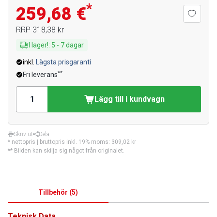
*
259,68 €
RRP
318,38 kr
I lager!
:
5
-
7
dagar
inkl.
Lägsta prisgaranti
**
Fri leverans
Lägg till i kundvagn
Skriv ut
Dela
* nettopris | bruttopris inkl. 19% moms:
309,02 kr
** Bilden kan skilja sig något från originalet.
Tillbehör
(
5
)
Teknisk Data