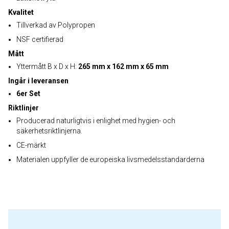
Kvalitet
Tillverkad av Polypropen
NSF certifierad
Mått
Yttermått B x D x H:
265 mm x 162 mm x 65 mm
Ingår i leveransen
6er Set
Riktlinjer
Producerad naturligtvis i enlighet med hygien- och
säkerhetsriktlinjerna.
CE-märkt
Materialen uppfyller de europeiska livsmedelsstandarderna