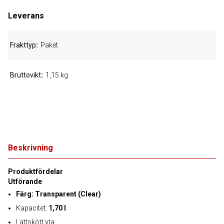
Leverans
Frakttyp
Paket
Bruttovikt
1,15 kg
Beskrivning
Produktfördelar
Utförande
Färg: Transparent (Clear)
Kapacitet:
1,70 l
Lättskött yta