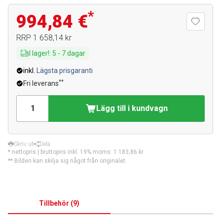
*
994,84 €
RRP
1 658,14 kr
I lager!
:
5
-
7
dagar
inkl.
Lägsta prisgaranti
**
Fri leverans
Lägg till i kundvagn
Skriv ut
Dela
* nettopris | bruttopris inkl. 19% moms:
1 183,86 kr
** Bilden kan skilja sig något från originalet.
Tillbehör
(
9
)