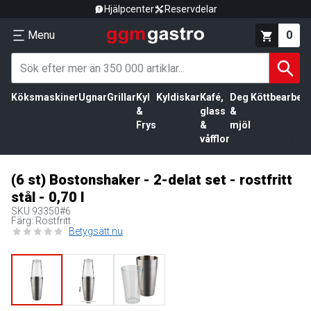
Hjälpcenter
Reservdelar
Menu
0
Köksmaskiner
Ugnar
Grillar
Kyl
Kyldiskar
Kafé,
Deg
Köttbearbetn
&
glass
&
Frys
&
mjöl
våfflor
(6 st) Bostonshaker - 2-delat set - rostfritt
stål - 0,70 l
SKU
93350#6
Färg: Rostfritt
Betygsätt nu