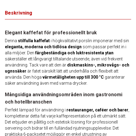
Beskrivning
Elegant kaffefat för professionellt bruk
Denna
stilfulla kaffefat
i högkvalitativt porslin imponerar med sin
eleganta, moderna och tidlösa design
som passar perfekt in i
alla miljöer. Den
färgbeständiga och luktresistenta ytan
säkerställer ett långvarigt tilltalande utseende, även vid frekvent
användning. Tack vare att den är
diskmaskins-, mikrovågs- och
ugnssäker
är fatet särskilt lätt att underhålla och flexibelt att
använda. Den höga
värmetåligheten upp till 300 °C
garanterar
säker användning även med varma drycker.
Mångsidiga användningsområden inom gastronomi
och hotellbranschen
Perfekt lämpad för användning i
restauranger, caféer och barer
,
kompletterar detta fat varje kaffepresentation på ett utmärkt sätt.
Det erbjuder en pålitlig och estetisk lösning för professionell
servering och bidrar till en fulländad njutningsupplevelse. Det
praktiska 6-packsetet möjliggör en enkel utrustning av