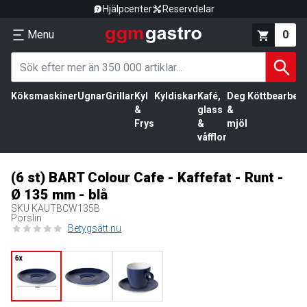
Hjälpcenter
Reservdelar
Menu
0
Köksmaskiner
Ugnar
Grillar
Kyl
Kyldiskar
Kafé,
Deg
Köttbearbetn
&
glass
&
Frys
&
mjöl
våfflor
(6 st) BART Colour Cafe - Kaffefat - Runt -
Ø 135 mm - blå
SKU
KAUTBCW135B
Porslin
Betygsätt nu