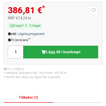
*
386,81 €
RRP
674,24 kr
I lager!
:
3
-
5
dagar
inkl.
Lägsta prisgaranti
**
Fri leverans
Lägg till i kundvagn
Skriv ut
Dela
* nettopris | bruttopris inkl. 19% moms:
460,30 kr
** Bilden kan skilja sig något från originalet.
Tillbehör
(
1
)