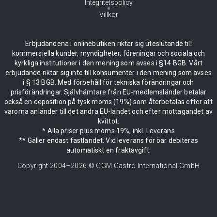
Integritetspolicy
Villkor
Erbjudandena i onlinebutiken riktar sig uteslutande till
kommersiella kunder, myndigheter, föreningar och sociala och
kyrkliga institutioner i den mening som avses i §14 BGB. Vårt
erbjudande riktar sig inte till konsumenter i den mening som avses
i § 13 BGB. Med förbehåll för tekniska förändringar och
prisförändringar. Självhämtare från EU-medlemsländer betalar
också en deposition på tysk moms (19%) som återbetalas efter att
varorna anländer till det andra EU-landet och efter mottagandet av
kvittot.
* Alla priser plus moms 19%, inkl. Leverans
** Gäller endast fastlandet. Vid leverans för öar debiteras
automatiskt en fraktavgift.
Copyright 2004–
2026
© GGM Gastro International GmbH