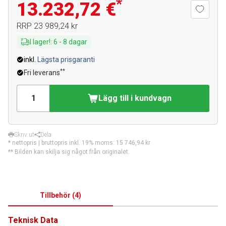
*
13.232,72 €
RRP
23 989,24 kr
I lager!
:
6
-
8
dagar
inkl.
Lägsta prisgaranti
**
Fri leverans
Lägg till i kundvagn
Skriv ut
Dela
* nettopris | bruttopris inkl. 19% moms:
15 746,94 kr
** Bilden kan skilja sig något från originalet.
Tillbehör
(
4
)
Teknisk Data