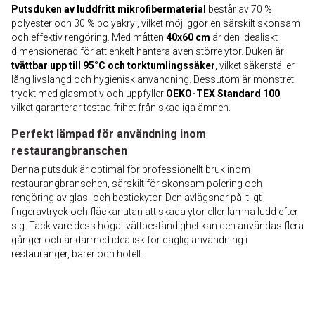
Putsduken av luddfritt mikrofibermaterial
består av 70 %
polyester och 30 % polyakryl, vilket möjliggör en särskilt skonsam
och effektiv rengöring. Med måtten
40x60 cm
är den idealiskt
dimensionerad för att enkelt hantera även större ytor. Duken är
tvättbar upp till 95°C och torktumlingssäker
, vilket säkerställer
lång livslängd och hygienisk användning. Dessutom är mönstret
tryckt med glasmotiv och uppfyller
OEKO-TEX Standard 100
,
vilket garanterar testad frihet från skadliga ämnen.
Perfekt lämpad för användning inom
restaurangbranschen
Denna putsduk är optimal för professionellt bruk inom
restaurangbranschen, särskilt för skonsam polering och
rengöring av glas- och bestickytor. Den avlägsnar pålitligt
fingeravtryck och fläckar utan att skada ytor eller lämna ludd efter
sig. Tack vare dess höga tvättbeständighet kan den användas flera
gånger och är därmed idealisk för daglig användning i
restauranger, barer och hotell.