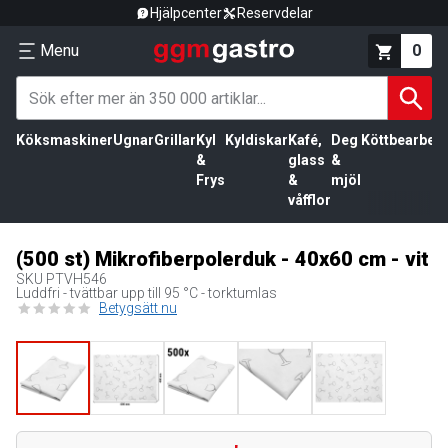
Hjälpcenter
Reservdelar
Menu
0
Köksmaskiner
Ugnar
Grillar
Kyl
Kyldiskar
Kafé,
Deg
Köttbearbetn
&
glass
&
Frys
&
mjöl
våfflor
(500 st) Mikrofiberpolerduk - 40x60 cm - vit
SKU
PTVH546
Luddfri - tvättbar upp till 95 °C - torktumlas
Betygsätt nu