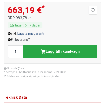
*
663,19 €
RRP
983,78 kr
I lager!
:
5
-
7
dagar
inkl.
Lägsta prisgaranti
**
Fri leverans
Lägg till i kundvagn
Skriv ut
Dela
* nettopris | bruttopris inkl. 19% moms:
789,20 kr
** Bilden kan skilja sig något från originalet.
Teknisk Data