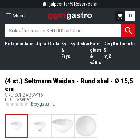
Hjälpcenter
Reservdelar
Menu
0
Köksmaskiner
Ugnar
Grillar
Kyl
Kyldiskar
Kafé,
Deg
Köttbearbetn
&
glass
&
Frys
&
mjöl
våfflor
(4 st.) Seltmann Weiden - Rund skål - Ø 15,5
cm
SKU
SCRBABSW15
BLUES-serien
Betygsätt nu