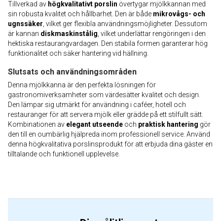
Tillverkad av
högkvalitativt porslin
övertygar mjölkkannan med
sin robusta kvalitet och hållbarhet. Den är både
mikrovågs- och
ugnssäker
, vilket ger flexibla användningsmöjligheter. Dessutom
är kannan
diskmaskinstålig
, vilket underlättar rengöringen i den
hektiska restaurangvardagen. Den stabila formen garanterar hög
funktionalitet och säker hantering vid hällning.
Slutsats och användningsområden
Denna mjölkkanna är den perfekta lösningen för
gastronomiverksamheter som värdesätter kvalitet och design.
Den lämpar sig utmärkt för användning i caféer, hotell och
restauranger för att servera mjölk eller grädde på ett stilfullt sätt.
Kombinationen av
elegant utseende
och
praktisk hantering
gör
den till en oumbärlig hjälpreda inom professionell service. Använd
denna högkvalitativa porslinsprodukt för att erbjuda dina gäster en
tilltalande och funktionell upplevelse.