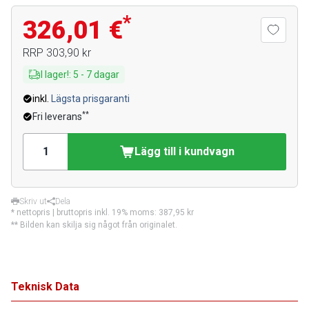
*
326,01 €
RRP
303,90 kr
I lager!
:
5
-
7
dagar
inkl.
Lägsta prisgaranti
**
Fri leverans
Lägg till i kundvagn
Skriv ut
Dela
* nettopris | bruttopris inkl. 19% moms:
387,95 kr
** Bilden kan skilja sig något från originalet.
Teknisk Data