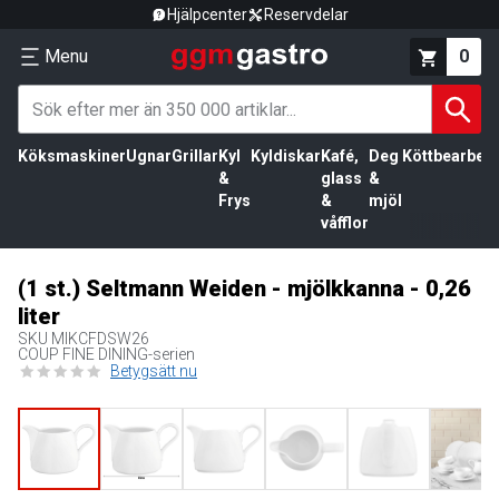
Hjälpcenter
Reservdelar
Menu
0
Köksmaskiner
Ugnar
Grillar
Kyl
Kyldiskar
Kafé,
Deg
Köttbearbetn
&
glass
&
Frys
&
mjöl
våfflor
(1 st.) Seltmann Weiden - mjölkkanna - 0,26
liter
SKU
MIKCFDSW26
COUP FINE DINING-serien
Betygsätt nu