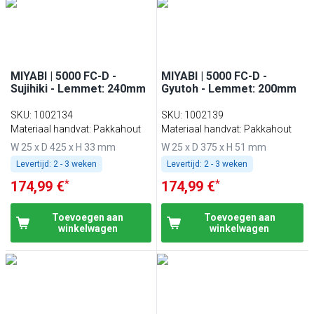
MIYABI | 5000 FC-D -
MIYABI | 5000 FC-D -
Sujihiki - Lemmet: 240mm
Gyutoh - Lemmet: 200mm
SKU
:
1002134
SKU
:
1002139
Materiaal handvat: Pakkahout
Materiaal handvat: Pakkahout
W 25 x D 425 x H 33 mm
W 25 x D 375 x H 51 mm
Levertijd:
2 - 3 weken
Levertijd:
2 - 3 weken
*
*
174,99 €
174,99 €
Toevoegen aan
Toevoegen aan
winkelwagen
winkelwagen