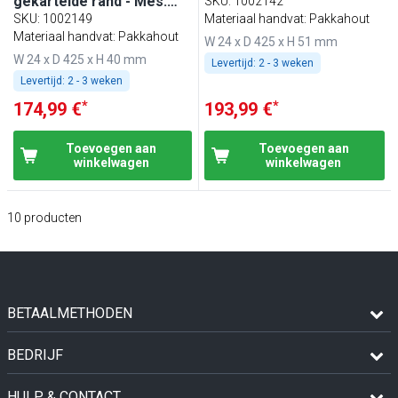
gekartelde rand - Mes:
SKU
:
1002142
240mm
SKU
:
1002149
Materiaal handvat: Pakkahout
Materiaal handvat: Pakkahout
W 24 x D 425 x H 51 mm
W 24 x D 425 x H 40 mm
Levertijd:
2 - 3 weken
Levertijd:
2 - 3 weken
*
*
174,99 €
193,99 €
Toevoegen aan
Toevoegen aan
winkelwagen
winkelwagen
10
producten
BETAALMETHODEN
BEDRIJF
HULP & CONTACT