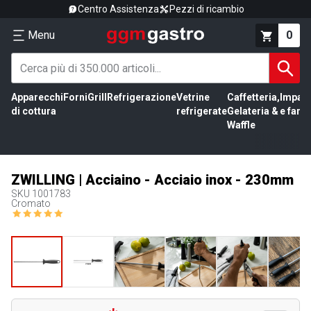
Centro Assistenza
Pezzi di ricambio
Menu
0
Apparecchi
Forni
Grill
Refrigerazione
Vetrine
Caffetteria,
Impas
di cottura
refrigerate
Gelateria &
e farin
Waffle
ZWILLING | Acciaino - Acciaio inox - 230mm
SKU
1001783
Cromato