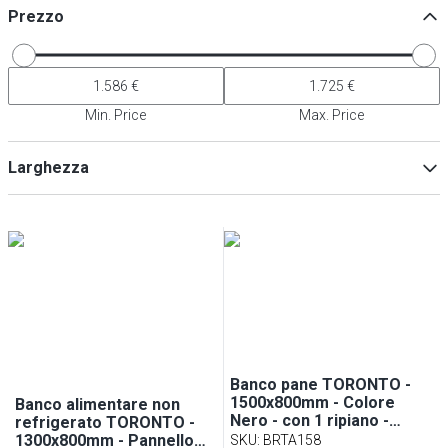
Prezzo
Min. Price
Max. Price
Larghezza
Min
Max
Banco pane TORONTO -
1500x800mm - Colore
Banco alimentare non
Nero - con 1 ripiano -
refrigerato TORONTO -
piano di lavoro in granito
1300x800mm - Pannello
SKU
:
BRTA158