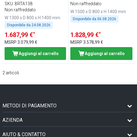
nero
frontale nero - piano di
SKU
:
BRTA138
Non raffreddato
lavoro in granito nero -
Non raffreddato
W 1500 x D 800 x H 1400 mm
con 1 ripiano
W 1300 x D 800 x H 1400 mm
Disponibile da
06.08.2026
Disponibile da
24.08.2026
*
*
1.687,99 €
1.828,99 €
MSRP
3.079,99 €
MSRP
3.578,99 €
Aggiungi al carrello
Aggiungi al carrello
2
articoli
METODI DI PAGAMENTO
AZIENDA
AIUTO & CONTATTO