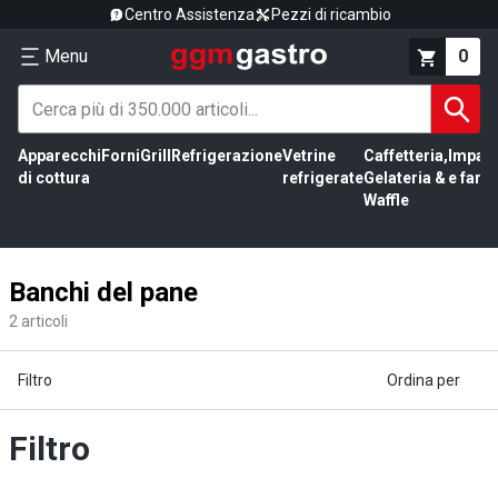
Centro Assistenza
Pezzi di ricambio
Menu
0
Apparecchi
Forni
Grill
Refrigerazione
Vetrine
Caffetteria,
Impas
di cottura
refrigerate
Gelateria &
e farin
Waffle
Banchi del pane
2
articoli
Filtro
Ordina per
Filtro