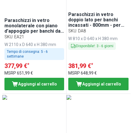
Paraschizzi in vetro
doppio lato per banchi
Paraschizzi in vetro
incassati - 800mm - per
monolaterale con piano
BA86, WA86, KA86, PA86
d’appoggio per banchi da
SKU
:
DA8
ed EA86
incasso - 2100mm - per
SKU
:
EA21
W 810 x D 640 x H 380 mm
BA216, WA216, KA216,
W 2110 x D 640 x H 380 mm
Disponibile!
:
3
-
6
giorni
PA216 & EA216
Tempo di consegna:
5 - 6
settimane
*
*
377,99 €
381,99 €
MSRP
651,99 €
MSRP
648,99 €
Aggiungi al carrello
Aggiungi al carrello