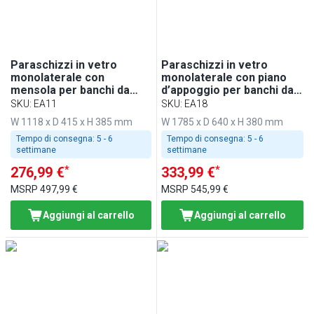
Paraschizzi in vetro
Paraschizzi in vetro
monolaterale con
monolaterale con piano
mensola per banchi da
d’appoggio per banchi da
incasso - 1100mm - per
incasso - 1800mm - per
SKU
:
EA11
SKU
:
EA18
BA116, WA116, KA116,
BA186, WA186, KA186,
W 1118 x D 415 x H 385 mm
W 1785 x D 640 x H 380 mm
PA116 ed EA116
PA186 ed EA186
Tempo di consegna:
5 - 6
Tempo di consegna:
5 - 6
settimane
settimane
*
*
276,99 €
333,99 €
MSRP
497,99 €
MSRP
545,99 €
Aggiungi al carrello
Aggiungi al carrello