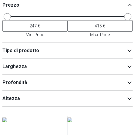
Prezzo
Min. Price
Max. Price
Tipo di prodotto
Accessori per apparecchi di refrigerazione
(
5
)
Larghezza
Accessori per dispositivi di mantenimento del calore
(
5
)
Profondità
Min
Max
Altezza
Min
Max
Min
Max