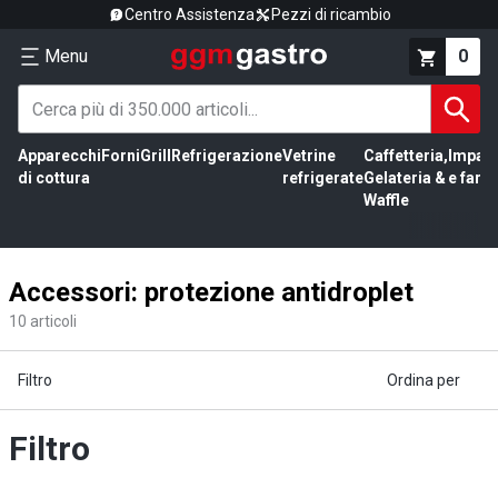
Centro Assistenza
Pezzi di ricambio
Menu
0
Apparecchi
Forni
Grill
Refrigerazione
Vetrine
Caffetteria,
Impas
di cottura
refrigerate
Gelateria &
e farin
Waffle
Accessori: protezione antidroplet
10
articoli
Filtro
Ordina per
Filtro