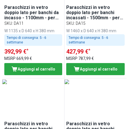
Paraschizzi in vetro
Paraschizzi in vetro
doppio lato per banchi da
doppio lato per banchi
incasso - 1100mm - per
incassati - 1500mm - per
BA116, WA116, KA116,
BA156, WA156, KA156,
SKU
:
DA11
SKU
:
DA15
PA116 & EA116
PA156 ed EA156
W 1135 x D 640 x H 380 mm
W 1460 x D 640 x H 380 mm
Tempo di consegna:
5 - 6
Tempo di consegna:
5 - 6
settimane
settimane
*
*
392,99 €
427,99 €
MSRP
669,99 €
MSRP
787,99 €
Aggiungi al carrello
Aggiungi al carrello
Paraschizzi in vetro
Paraschizzi in vetro
doppio lato per banchi
doppio lato per banchi