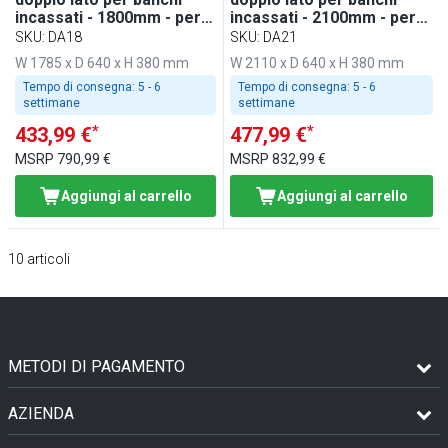
incassati - 1800mm - per
incassati - 2100mm - per
BA186, WA186, KA186,
BA216, WA216, KA216,
SKU
:
DA18
SKU
:
DA21
PA186 & EA186
PA216 ed EA216
W 1785 x D 640 x H 380 mm
W 2110 x D 640 x H 380 mm
Tempo di consegna:
5 - 6
Tempo di consegna:
5 - 6
settimane
settimane
*
*
433,99 €
477,99 €
MSRP
790,99 €
MSRP
832,99 €
Aggiungi al carrello
Aggiungi al carrello
10
articoli
METODI DI PAGAMENTO
AZIENDA