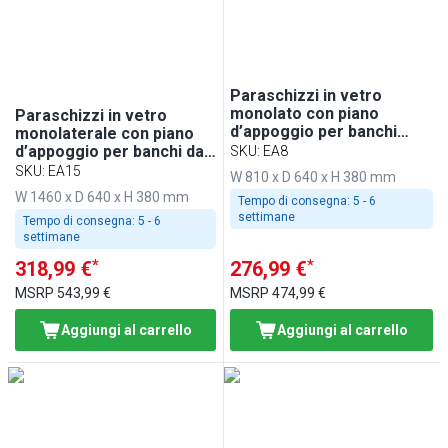
Paraschizzi in vetro
monolato con piano
Paraschizzi in vetro
d’appoggio per banchi
monolaterale con piano
incassati - 800mm - per
d’appoggio per banchi da
SKU
:
EA8
BA86, WA86, KA86, PA86 &
incasso - 1500mm - per
SKU
:
EA15
W 810 x D 640 x H 380 mm
EA86
BA156, WA156, KA156,
W 1460 x D 640 x H 380 mm
Tempo di consegna:
5 - 6
PA156 e EA156
settimane
Tempo di consegna:
5 - 6
settimane
*
*
318,99 €
276,99 €
MSRP
543,99 €
MSRP
474,99 €
Aggiungi al carrello
Aggiungi al carrello