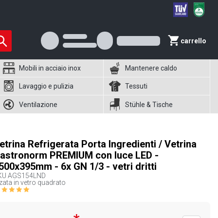
carrello
Mobili in acciaio inox
Mantenere caldo
Lavaggio e pulizia
Tessuti
Ventilazione
Stühle & Tische
etrina Refrigerata Porta Ingredienti / Vetrina
astronorm PREMIUM con luce LED -
500x395mm - 6x GN 1/3 - vetri dritti
KU
AGS154LND
zata in vetro quadrato