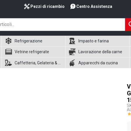
Pezzi di ricambio
Centro Assistenza
Refrigerazione
Impasto e farina
Vetrine refrigerate
Lavorazione della carne
Caffetteria, Gelateria & Waffle
Apparecchi da cucina
V
G
1
S
Al