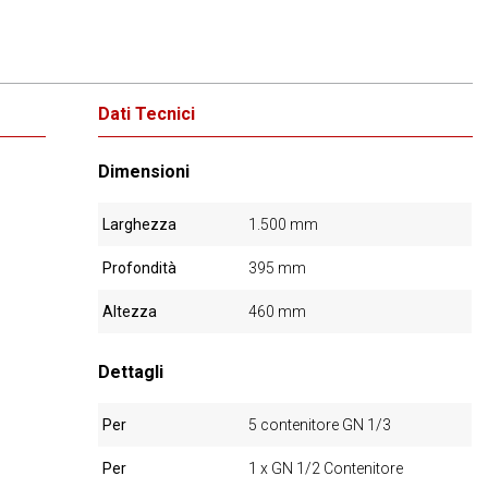
Dati Tecnici
Dimensioni
Larghezza
1.500 mm
Profondità
395 mm
Altezza
460 mm
Dettagli
Per
5 contenitore GN 1/3
Per
1 x GN 1/2 Contenitore