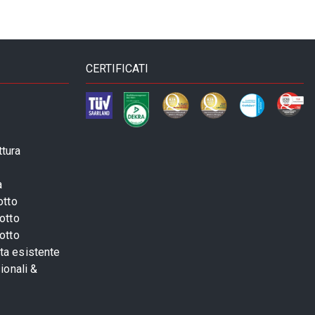
CERTIFICATI
ttura
a
otto
otto
otto
sta esistente
ionali &