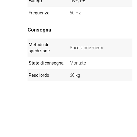
Fase(i)
1N~/PE
Frequenza
50 Hz
Consegna
Metodo di
Spedizione merci
spedizione
Stato di consegna
Montato
Peso lordo
60 kg