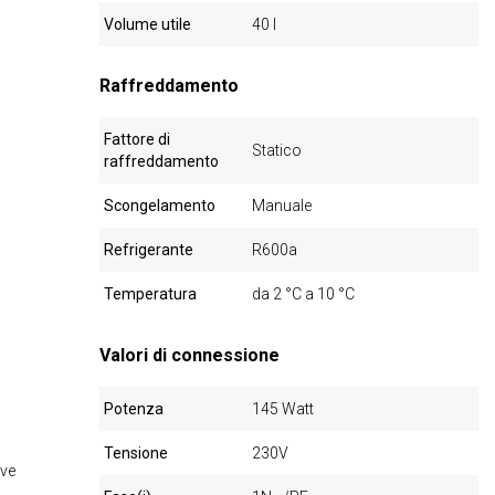
Volume utile
40 l
Raffreddamento
Fattore di
Statico
raffreddamento
Scongelamento
Manuale
Refrigerante
R600a
Temperatura
da 2 °C a 10 °C
Valori di connessione
Potenza
145 Watt
Tensione
230V
ive