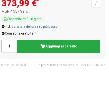
*
373,99 €
MSRP
657,99 €
Disponibile!
:
3
-
6
giorni
incl.
Garanzia del prezzo più basso
**
Consegna gratuita
Aggiungi al carrello
Stampa
Condividi
* prezzo netto | prezzo lordo incl. 19% IVA.:
445,05 €