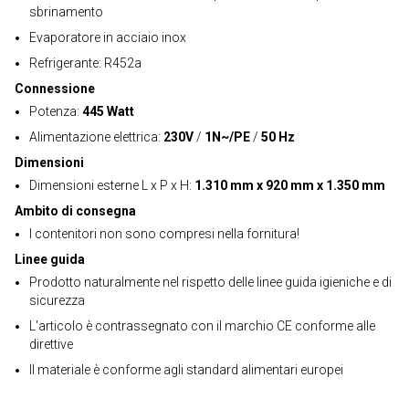
sbrinamento
Evaporatore in acciaio inox
Refrigerante: R452a
Connessione
Potenza:
445 Watt
Alimentazione elettrica:
230V
/
1N~/PE
/
50 Hz
Dimensioni
Dimensioni esterne L x P x H:
1.310 mm x 920 mm x 1.350 mm
Ambito di consegna
I contenitori non sono compresi nella fornitura!
Linee guida
Prodotto naturalmente nel rispetto delle linee guida igieniche e di
sicurezza
L'articolo è contrassegnato con il marchio CE conforme alle
direttive
Il materiale è conforme agli standard alimentari europei