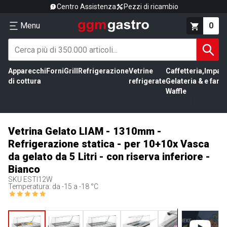
Centro Assistenza
Pezzi di ricambio
Menu
0
Apparecchi
Forni
Grill
Refrigerazione
Vetrine
Caffetteria,
Impas
di cottura
refrigerate
Gelateria &
e farin
Waffle
Vetrina Gelato LIAM - 1310mm -
Refrigerazione statica - per 10+10x Vasca
da gelato da 5 Litri - con riserva inferiore -
Bianco
SKU
ESTI12W
Temperatura: da -15 a -18 °C