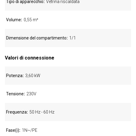
Tipo di apparecchio
Vetrina riscaldata
Volume
0,55 m³
Dimensione del compartimento
1/1
Valori di connessione
Potenza
3,60 kW
Tensione
230V
Frequenza
50 Hz - 60 Hz
Fase(i)
1N~/PE