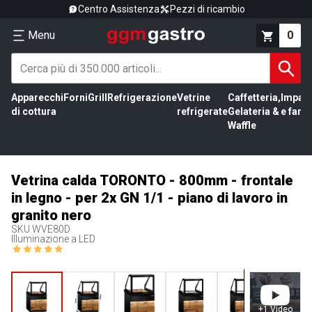
Centro Assistenza
Pezzi di ricambio
Menu
0
Apparecchi
Forni
Grill
Refrigerazione
Vetrine
Caffetteria,
Impas
di cottura
refrigerate
Gelateria &
e farin
Waffle
Vetrina calda TORONTO - 800mm - frontale
in legno - per 2x GN 1/1 - piano di lavoro in
granito nero
SKU
WVE80D
Illuminazione a LED
+
1
Video