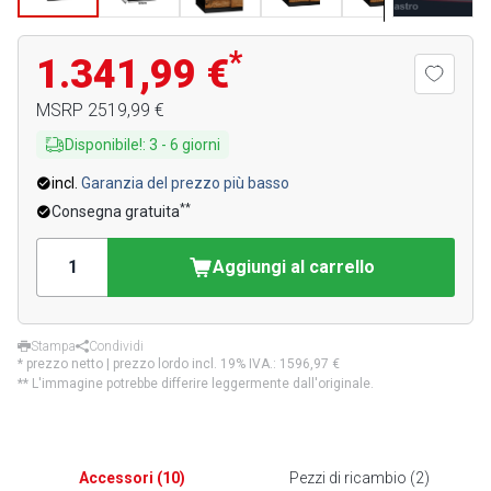
*
1.341,99 €
MSRP
2519,99 €
Disponibile!
:
3
-
6
giorni
incl.
Garanzia del prezzo più basso
**
Consegna gratuita
Aggiungi al carrello
Stampa
Condividi
* prezzo netto | prezzo lordo incl. 19% IVA.:
1596,97 €
** L'immagine potrebbe differire leggermente dall'originale.
Accessori
(
10
)
Pezzi di ricambio
(
2
)