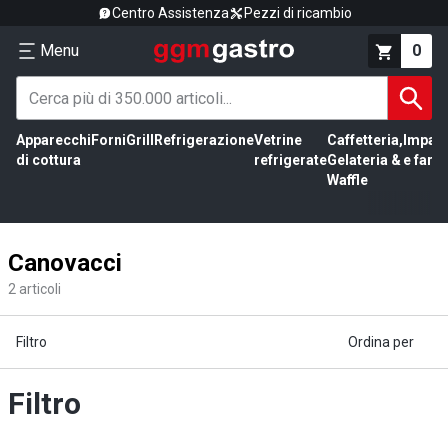
Centro Assistenza
Pezzi di ricambio
Menu
0
Apparecchi
Forni
Grill
Refrigerazione
Vetrine
Caffetteria,
Impas
di cottura
refrigerate
Gelateria &
e farin
Waffle
Canovacci
2
articoli
Filtro
Ordina per
Filtro