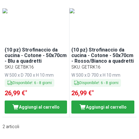
(10 pz) Strofinaccio da
(10 pz) Strofinaccio da
cucina - Cotone - 50x70cm
cucina - Cotone - 50x70cm
- Blu a quadretti
- Rosso/Bianco a quadretti
SKU
:
GETBK16
SKU
:
GETRK16
W 500 x D 700 x H 10 mm
W 500 x D 700 x H 10 mm
Disponibile!
:
6
-
8
giorni
Disponibile!
:
6
-
8
giorni
*
*
26,99 €
26,99 €
Aggiungi al carrello
Aggiungi al carrello
2
articoli