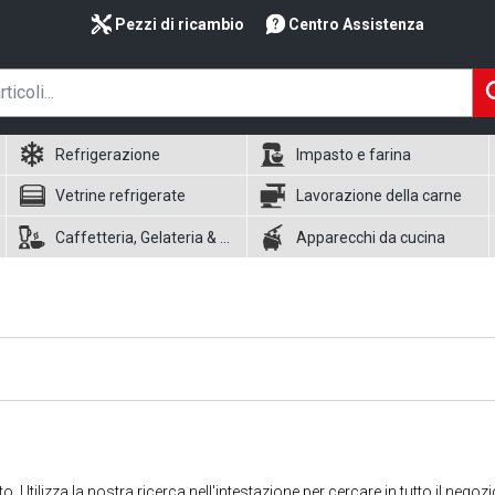
Pezzi di ricambio
Centro Assistenza
Refrigerazione
Impasto e farina
Vetrine refrigerate
Lavorazione della carne
Caffetteria, Gelateria & Waffle
Apparecchi da cucina
 Utilizza la nostra ricerca nell'intestazione per cercare in tutto il negozi