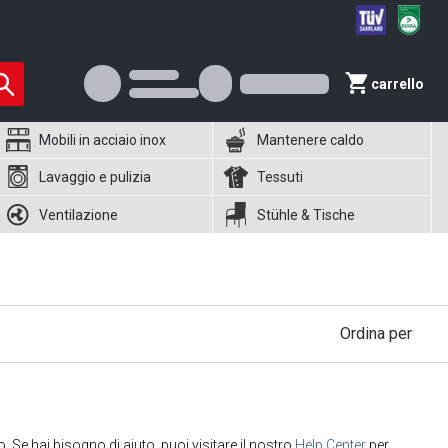
carrello
Mobili in acciaio inox
Mantenere caldo
Lavaggio e pulizia
Tessuti
Ventilazione
Stühle & Tische
Ordina per
o. Se hai bisogno di aiuto, puoi visitare il nostro
Help Center
per