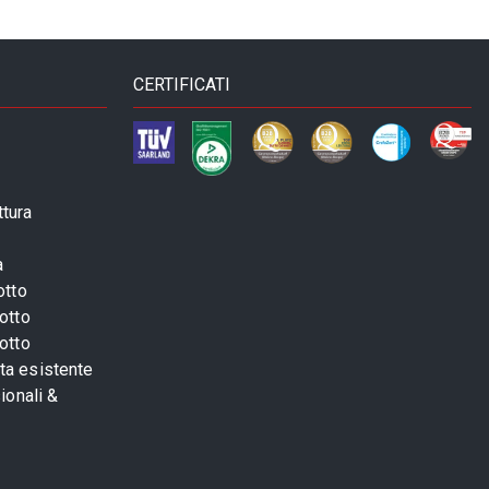
CERTIFICATI
ttura
a
otto
otto
otto
sta esistente
ionali &