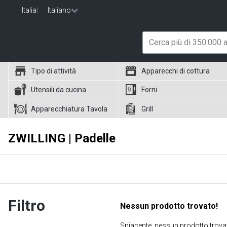
Italia
|
Italiano
Tipo di attività
Apparecchi di cottura
Utensili da cucina
Forni
Apparecchiatura Tavola
Grill
ZWILLING | Padelle
Filtro
Nessun prodotto trovato!
Spiacente, nessun prodotto trovato.