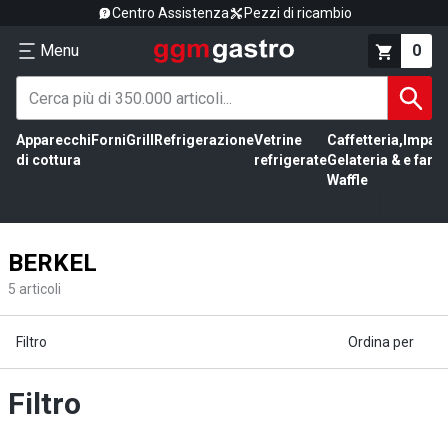
Centro Assistenza
Pezzi di ricambio
Menu
0
Apparecchi
Forni
Grill
Refrigerazione
Vetrine
Caffetteria,
Impas
di cottura
refrigerate
Gelateria &
e farin
Waffle
BERKEL
5
articoli
Filtro
Ordina per
Filtro