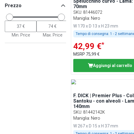
Spelucchino curvo - Lama:
Prezzo
70mm
SKU
:
81446072
Maniglia: Nero
W 170 x D 13 x H 23 mm
Tempo di consegna:
1 - 2 settiman
Min. Price
Max. Price
*
42,99 €
MSRP
75,99 €
Aggiungi al carrello
F. DICK | Premier Plus - Col
Santoku - con alveoli - Lam
140mm
SKU
:
81442142K
Maniglia: Nero
W 267 x D 15 x H 37 mm
Tempo di consegna:
1 - 2 settiman