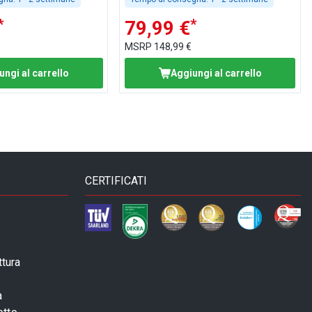
*
*
79,99 €
MSRP
148,99 €
ungi al carrello
Aggiungi al carrello
CERTIFICATI
ttura
a