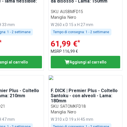
 - lama flessibile:
da disosso - Lama: 150mm
SKU
:
AUSBMFD15
Maniglia: Nero
 H 33 mm
W 260 x D 15 x H 27 mm
gna:
1 - 2 settimane
Tempo di consegna:
1 - 2 settimane
*
*
61,99 €
MSRP
116,99 €
ungi al carrello
Aggiungi al carrello
mier Plus - Coltello
F. DICK | Premier Plus - Coltello
Lama: 210mm
Santoku - con alveoli - Lama:
180mm
21
SKU
:
SATOMKFD18
Maniglia: Nero
 H 47 mm
W 310 x D 19 x H 45 mm
gna:
1 - 2 settimane
Tempo di consegna:
1 - 2 settimane