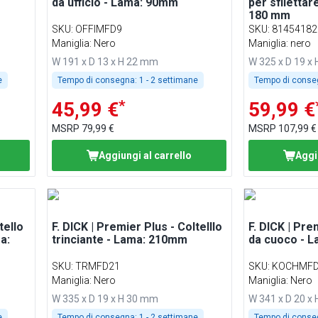
da ufficio - Lama: 90mm
per sfilettare
180 mm
SKU
:
OFFIMFD9
SKU
:
81454182
Maniglia: Nero
Maniglia: nero
W 191 x D 13 x H 22 mm
W 325 x D 19 x
e
Tempo di consegna:
1 - 2 settimane
Tempo di conse
*
45,99 €
59,99 €
MSRP
79,99 €
MSRP
107,99 €
Aggiungi al carrello
Aggi
tello
F. DICK | Premier Plus - Coltelllo
F. DICK | Pre
a:
trinciante - Lama: 210mm
da cuoco - 
SKU
:
TRMFD21
SKU
:
KOCHMFD
Maniglia: Nero
Maniglia: Nero
W 335 x D 19 x H 30 mm
W 341 x D 20 x
e
Tempo di consegna:
1 - 2 settimane
Tempo di conse