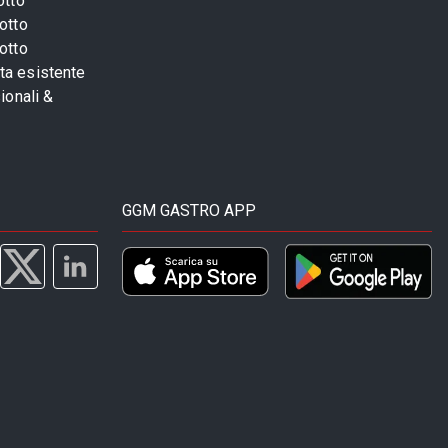
otto
otto
otto
sta esistente
ionali &
GGM GASTRO APP